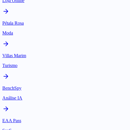
Loja Online
Pétala Rosa
Moda
Villas Marim
Turismo
BenchSpy
Análise IA
EAA Pass