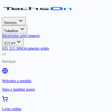
Serviços
Trabalhos
Blog
Sobre nós
Contacto
🇵🇹
PT
935 315 306
Orçamento grátis
Serviços
Websites a medida
Sites e landing pages
Lojas online