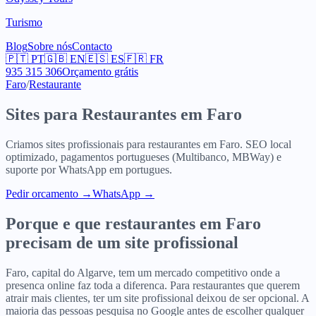
Turismo
Blog
Sobre nós
Contacto
🇵🇹
PT
🇬🇧
EN
🇪🇸
ES
🇫🇷
FR
935 315 306
Orçamento grátis
Faro
/
Restaurante
Sites para
Restaurantes
em
Faro
Criamos sites profissionais para
restaurantes
em
Faro
. SEO local
optimizado, pagamentos portugueses (Multibanco, MBWay) e
suporte por WhatsApp em portugues.
Pedir orcamento
→
WhatsApp →
Porque e que
restaurantes
em
Faro
precisam de um site profissional
Faro, capital do Algarve, tem um mercado competitivo onde a
presenca online faz toda a diferenca. Para restaurantes que querem
atrair mais clientes, ter um site profissional deixou de ser opcional. A
maioria das pessoas pesquisa no Google antes de escolher qualquer