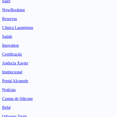
SaaS
NowBooking
Reservas
Clinica Laranjeiras
Saúde
Imovation
Certificação
Agência Xavier
Institucional
Portal Alcanede
Notícias
Contas de Silicone
Bebé
Odyssey Tours