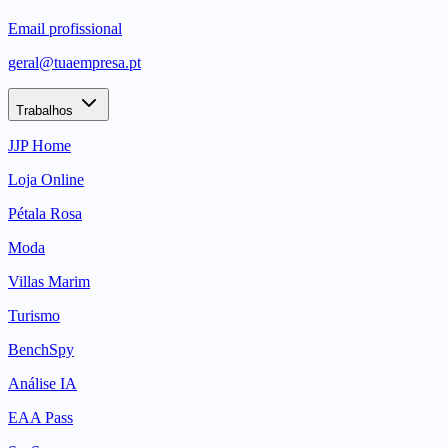
Email profissional
geral@tuaempresa.pt
Trabalhos
JJP Home
Loja Online
Pétala Rosa
Moda
Villas Marim
Turismo
BenchSpy
Análise IA
EAA Pass