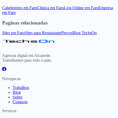
Cabeleireiro
em
Faro
Clinica
em
Faro
Loja Online
em
Faro
Empresa
em
Faro
Paginas relacionadas
Sites
em
Faro
Sites para
Restaurante
Precos
Blog TechsOn
Agencia digital em Alcanede.
Trabalhamos para todo o pais.
Navegacao
Trabalhos
Blog
Sobre
Contacto
Servicos