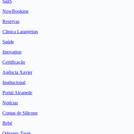
SaaS
NowBooking
Reservas
Clinica Laranjeiras
Saúde
Imovation
Certificação
Agência Xavier
Institucional
Portal Alcanede
Notícias
Contas de Silicone
Bebé
Odyssey Tours