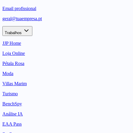
Email profissional
geral@tuaempresa.pt
Trabalhos
JJP Home
Loja Online
Pétala Rosa
Moda
Villas Marim
Turismo
BenchSpy
Análise IA
EAA Pass