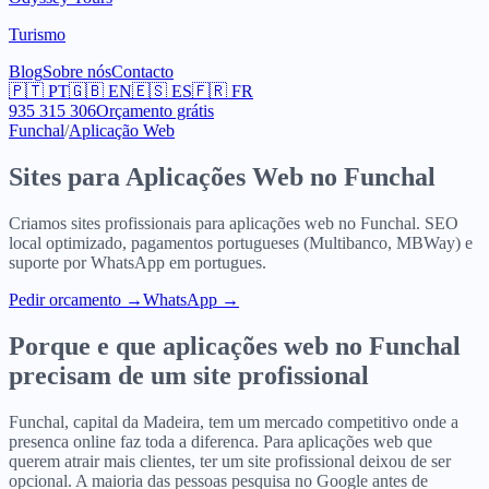
Turismo
Blog
Sobre nós
Contacto
🇵🇹
PT
🇬🇧
EN
🇪🇸
ES
🇫🇷
FR
935 315 306
Orçamento grátis
Funchal
/
Aplicação Web
Sites para
Aplicações Web
no
Funchal
Criamos sites profissionais para
aplicações web
no
Funchal
. SEO
local optimizado, pagamentos portugueses (Multibanco, MBWay) e
suporte por WhatsApp em portugues.
Pedir orcamento
→
WhatsApp →
Porque e que
aplicações web
no
Funchal
precisam de um site profissional
Funchal, capital da Madeira, tem um mercado competitivo onde a
presenca online faz toda a diferenca. Para aplicações web que
querem atrair mais clientes, ter um site profissional deixou de ser
opcional. A maioria das pessoas pesquisa no Google antes de