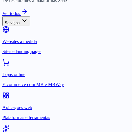
De restaurantes a plataformas SaaS.
Ver todos
Serviços
Websites a medida
Sites e landing pages
Lojas online
E-commerce com MB e MBWay
Aplicações web
Plataformas e ferramentas