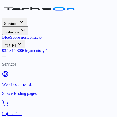
Serviços
Trabalhos
Blog
Sobre nós
Contacto
🇵🇹
PT
935 315 306
Orçamento grátis
Serviços
Websites a medida
Sites e landing pages
Lojas online