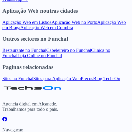
Aplicação Web
noutras cidades
Aplicação Web
em
Lisboa
Aplicação Web
no
Porto
Aplicação Web
em
Braga
Aplicação Web
em
Coimbra
Outros sectores
no
Funchal
Restaurante
no
Funchal
Cabeleireiro
no
Funchal
Clinica
no
Funchal
Loja Online
no
Funchal
Paginas relacionadas
Sites
no
Funchal
Sites para
Aplicação Web
Precos
Blog TechsOn
Agencia digital em Alcanede.
Trabalhamos para todo o pais.
Navegacao