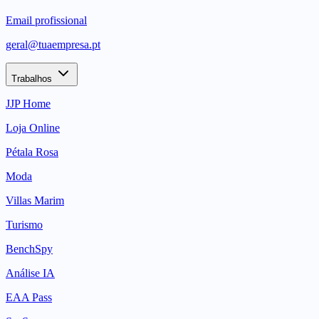
Email profissional
geral@tuaempresa.pt
Trabalhos
JJP Home
Loja Online
Pétala Rosa
Moda
Villas Marim
Turismo
BenchSpy
Análise IA
EAA Pass