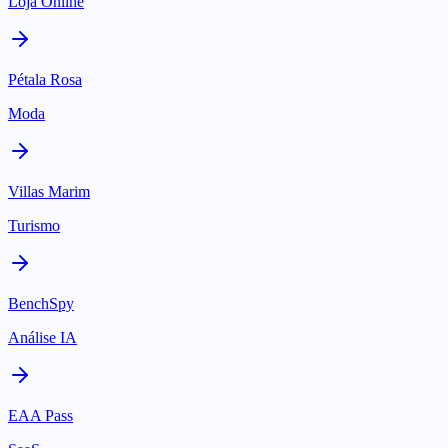
Loja Online
Pétala Rosa
Moda
Villas Marim
Turismo
BenchSpy
Análise IA
EAA Pass