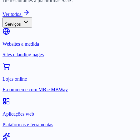
De restaurantes a plataformas SaaS.
Ver todos
Serviços
Websites a medida
Sites e landing pages
Lojas online
E-commerce com MB e MBWay
Aplicações web
Plataformas e ferramentas