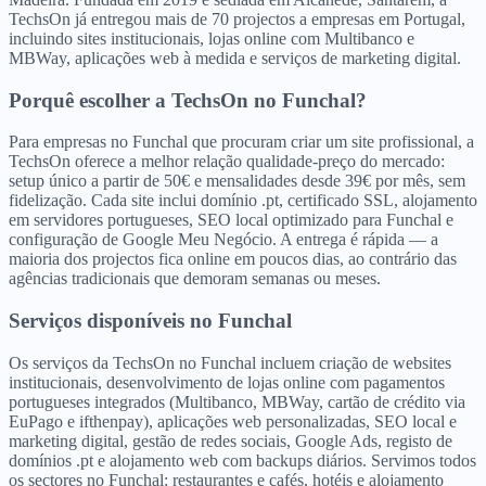
TechsOn já entregou mais de 70 projectos a empresas em Portugal,
incluindo sites institucionais, lojas online com Multibanco e
MBWay, aplicações web à medida e serviços de marketing digital.
Porquê escolher a TechsOn
no
Funchal
?
Para empresas no Funchal que procuram criar um site profissional, a
TechsOn oferece a melhor relação qualidade-preço do mercado:
setup único a partir de 50€ e mensalidades desde 39€ por mês, sem
fidelização. Cada site inclui domínio .pt, certificado SSL, alojamento
em servidores portugueses, SEO local optimizado para Funchal e
configuração de Google Meu Negócio. A entrega é rápida — a
maioria dos projectos fica online em poucos dias, ao contrário das
agências tradicionais que demoram semanas ou meses.
Serviços disponíveis
no
Funchal
Os serviços da TechsOn no Funchal incluem criação de websites
institucionais, desenvolvimento de lojas online com pagamentos
portugueses integrados (Multibanco, MBWay, cartão de crédito via
EuPago e ifthenpay), aplicações web personalizadas, SEO local e
marketing digital, gestão de redes sociais, Google Ads, registo de
domínios .pt e alojamento web com backups diários. Servimos todos
os sectores no Funchal: restaurantes e cafés, hotéis e alojamento