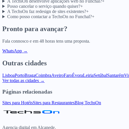
A TechsOn desenvolve aplicações web no Funchal?
+
Posso cancelar o serviço quando quiser?
+
A TechsOn faz redesign de sites existentes?
+
Como posso contactar a TechsOn no Funchal?
+
Pronto para avançar?
Fala connosco e em 48 horas tens uma proposta.
WhatsApp →
Outras cidades
Lisboa
Porto
Braga
Coimbra
Aveiro
Faro
Évora
Leiria
Setúbal
Santarém
Vi
Ver todas as cidades →
Páginas relacionadas
Sites para Hotéis
Sites para Restaurantes
Blog TechsOn
Agencia digital em Alcanede.