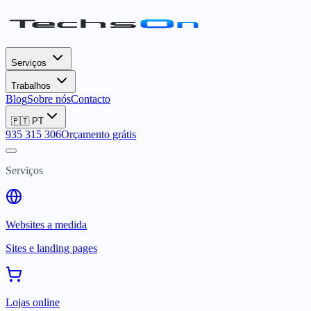
Serviços
Trabalhos
Blog
Sobre nós
Contacto
🇵🇹
PT
935 315 306
Orçamento grátis
Serviços
Websites a medida
Sites e landing pages
Lojas online