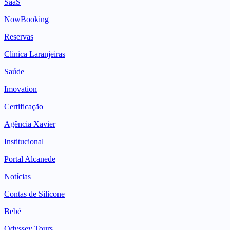
SaaS
NowBooking
Reservas
Clinica Laranjeiras
Saúde
Imovation
Certificação
Agência Xavier
Institucional
Portal Alcanede
Notícias
Contas de Silicone
Bebé
Odyssey Tours