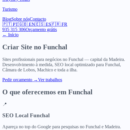
Turismo
Blog
Sobre nós
Contacto
🇵🇹
PT
🇬🇧
EN
🇪🇸
ES
🇫🇷
FR
935 315 306
Orçamento grátis
← Início
Criar Site no
Funchal
Sites profissionais para negócios no Funchal — capital da Madeira.
Desenvolvimento à medida, SEO local optimizado para Funchal,
Câmara de Lobos, Machico e toda a ilha.
Pedir orçamento
→
Ver trabalhos
O que oferecemos em
Funchal
📍
SEO Local Funchal
Apareça no top do Google para pesquisas no Funchal e Madeira.