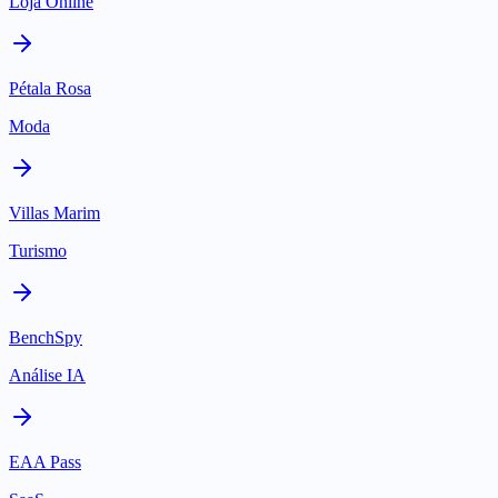
Loja Online
Pétala Rosa
Moda
Villas Marim
Turismo
BenchSpy
Análise IA
EAA Pass