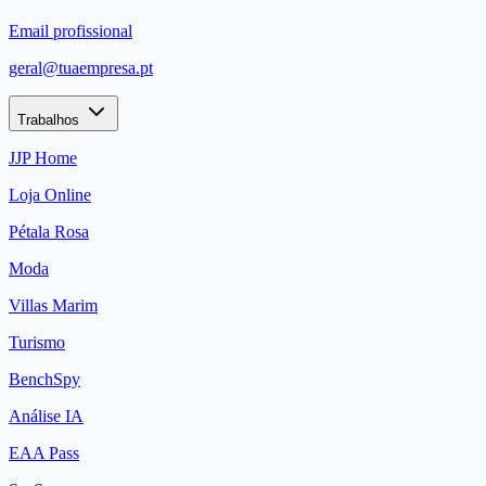
Email profissional
geral@tuaempresa.pt
Trabalhos
JJP Home
Loja Online
Pétala Rosa
Moda
Villas Marim
Turismo
BenchSpy
Análise IA
EAA Pass