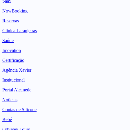
SaaS
NowBooking
Reservas
Clinica Laranjeiras
Saúde
Imovation
Certificação
Agência Xavier
Institucional
Portal Alcanede
Notícias
Contas de Silicone
Bebé
Odyssey Tours