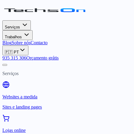
Serviços
Trabalhos
Blog
Sobre nós
Contacto
🇵🇹
PT
935 315 306
Orçamento grátis
Serviços
Websites a medida
Sites e landing pages
Lojas online