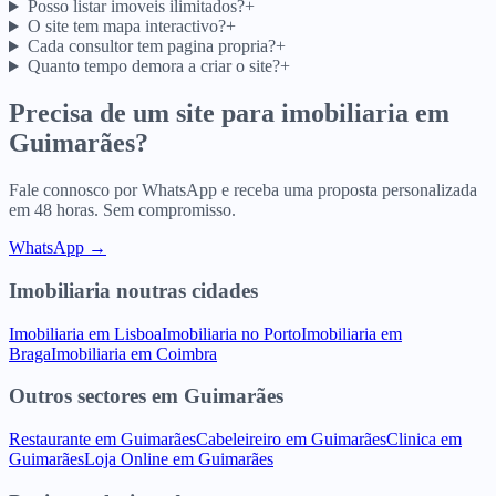
Posso listar imoveis ilimitados?
+
O site tem mapa interactivo?
+
Cada consultor tem pagina propria?
+
Quanto tempo demora a criar o site?
+
Precisa de um site para
imobiliaria
em
Guimarães
?
Fale connosco por WhatsApp e receba uma proposta personalizada
em 48 horas. Sem compromisso.
WhatsApp →
Imobiliaria
noutras cidades
Imobiliaria
em
Lisboa
Imobiliaria
no
Porto
Imobiliaria
em
Braga
Imobiliaria
em
Coimbra
Outros sectores
em
Guimarães
Restaurante
em
Guimarães
Cabeleireiro
em
Guimarães
Clinica
em
Guimarães
Loja Online
em
Guimarães