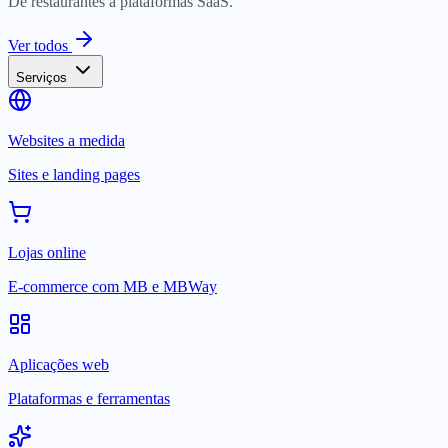
De restaurantes a plataformas SaaS.
Ver todos
Serviços
Websites a medida
Sites e landing pages
Lojas online
E-commerce com MB e MBWay
Aplicações web
Plataformas e ferramentas