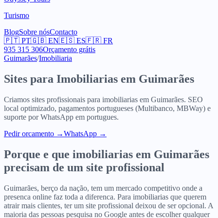
Turismo
Blog
Sobre nós
Contacto
🇵🇹
PT
🇬🇧
EN
🇪🇸
ES
🇫🇷
FR
935 315 306
Orçamento grátis
Guimarães
/
Imobiliaria
Sites para
Imobiliarias
em
Guimarães
Criamos sites profissionais para
imobiliarias
em
Guimarães
. SEO
local optimizado, pagamentos portugueses (Multibanco, MBWay) e
suporte por WhatsApp em portugues.
Pedir orcamento
→
WhatsApp →
Porque e que
imobiliarias
em
Guimarães
precisam de um site profissional
Guimarães, berço da nação, tem um mercado competitivo onde a
presenca online faz toda a diferenca. Para imobiliarias que querem
atrair mais clientes, ter um site profissional deixou de ser opcional. A
maioria das pessoas pesquisa no Google antes de escolher qualquer