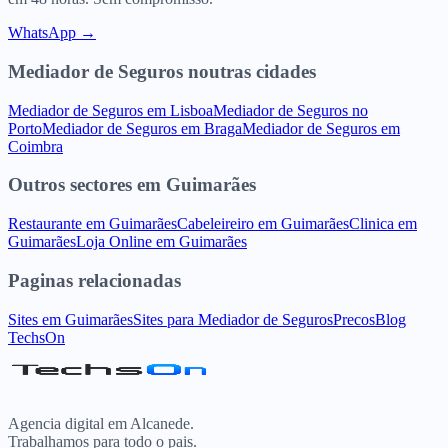
WhatsApp →
Mediador de Seguros
noutras cidades
Mediador de Seguros
em
Lisboa
Mediador de Seguros
no
Porto
Mediador de Seguros
em
Braga
Mediador de Seguros
em
Coimbra
Outros sectores
em
Guimarães
Restaurante
em
Guimarães
Cabeleireiro
em
Guimarães
Clinica
em
Guimarães
Loja Online
em
Guimarães
Paginas relacionadas
Sites
em
Guimarães
Sites para
Mediador de Seguros
Precos
Blog
TechsOn
Agencia digital em Alcanede.
Trabalhamos para todo o pais.