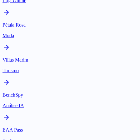
Loja Online
Pétala Rosa
Moda
Villas Marim
Turismo
BenchSpy
Análise IA
EAA Pass