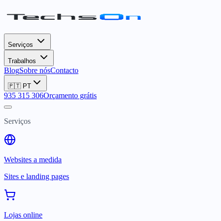
Serviços
Trabalhos
Blog
Sobre nós
Contacto
🇵🇹
PT
935 315 306
Orçamento grátis
Serviços
Websites a medida
Sites e landing pages
Lojas online