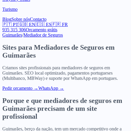
Turismo
Blog
Sobre nós
Contacto
🇵🇹
PT
🇬🇧
EN
🇪🇸
ES
🇫🇷
FR
935 315 306
Orçamento grátis
Guimarães
/
Mediador de Seguros
Sites para
Mediadores de Seguros
em
Guimarães
Criamos sites profissionais para
mediadores de seguros
em
Guimarães
. SEO local optimizado, pagamentos portugueses
(Multibanco, MBWay) e suporte por WhatsApp em portugues.
Pedir orcamento
→
WhatsApp →
Porque e que
mediadores de seguros
em
Guimarães
precisam de um site
profissional
Guimarães, berço da nação, tem um mercado competitivo onde a