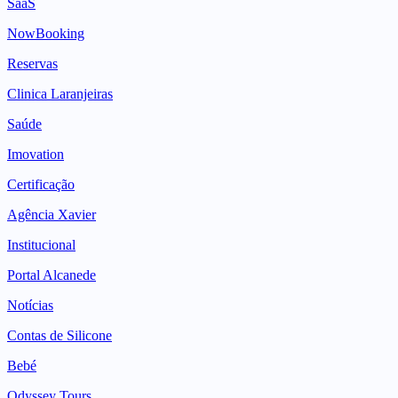
SaaS
NowBooking
Reservas
Clinica Laranjeiras
Saúde
Imovation
Certificação
Agência Xavier
Institucional
Portal Alcanede
Notícias
Contas de Silicone
Bebé
Odyssey Tours