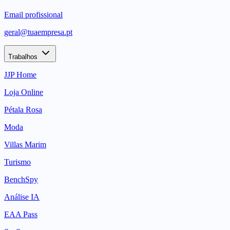
Email profissional
geral@tuaempresa.pt
Trabalhos
JJP Home
Loja Online
Pétala Rosa
Moda
Villas Marim
Turismo
BenchSpy
Análise IA
EAA Pass