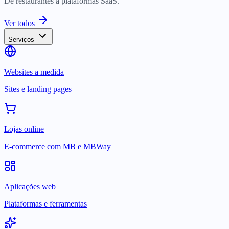
De restaurantes a plataformas SaaS.
Ver todos
Serviços
Websites a medida
Sites e landing pages
Lojas online
E-commerce com MB e MBWay
Aplicações web
Plataformas e ferramentas