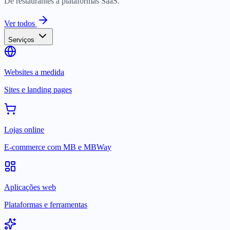
De restaurantes a plataformas SaaS.
Ver todos
Serviços
Websites a medida
Sites e landing pages
Lojas online
E-commerce com MB e MBWay
Aplicações web
Plataformas e ferramentas