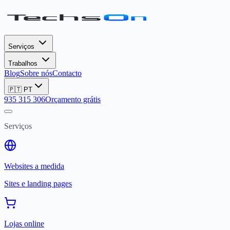
Serviços
Trabalhos
Blog
Sobre nós
Contacto
🇵🇹
PT
935 315 306
Orçamento grátis
Serviços
Websites a medida
Sites e landing pages
Lojas online