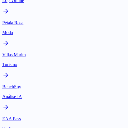
Loja Online
Pétala Rosa
Moda
Villas Marim
Turismo
BenchSpy
Análise IA
EAA Pass