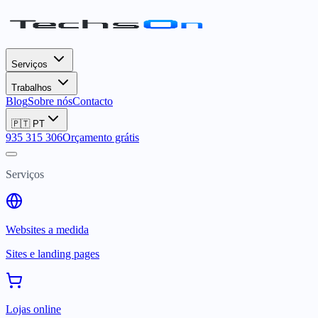
Serviços
Trabalhos
Blog
Sobre nós
Contacto
🇵🇹
PT
935 315 306
Orçamento grátis
Serviços
Websites a medida
Sites e landing pages
Lojas online