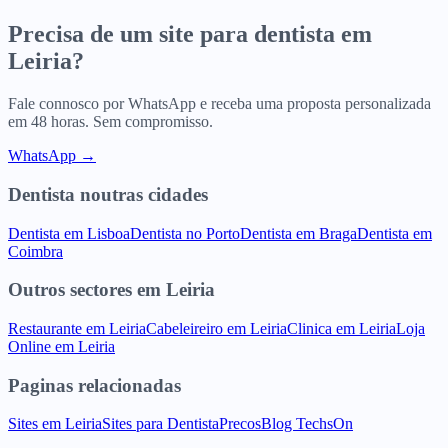
Precisa de um site para
dentista
em
Leiria
?
Fale connosco por WhatsApp e receba uma proposta personalizada
em 48 horas. Sem compromisso.
WhatsApp →
Dentista
noutras cidades
Dentista
em
Lisboa
Dentista
no
Porto
Dentista
em
Braga
Dentista
em
Coimbra
Outros sectores
em
Leiria
Restaurante
em
Leiria
Cabeleireiro
em
Leiria
Clinica
em
Leiria
Loja
Online
em
Leiria
Paginas relacionadas
Sites
em
Leiria
Sites para
Dentista
Precos
Blog TechsOn