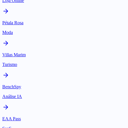
Loja Online
Pétala Rosa
Moda
Villas Marim
Turismo
BenchSpy
Análise IA
EAA Pass