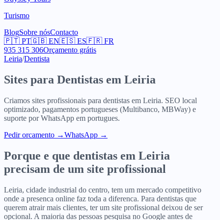
Turismo
Blog
Sobre nós
Contacto
🇵🇹
PT
🇬🇧
EN
🇪🇸
ES
🇫🇷
FR
935 315 306
Orçamento grátis
Leiria
/
Dentista
Sites para
Dentistas
em
Leiria
Criamos sites profissionais para
dentistas
em
Leiria
. SEO local
optimizado, pagamentos portugueses (Multibanco, MBWay) e
suporte por WhatsApp em portugues.
Pedir orcamento
→
WhatsApp →
Porque e que
dentistas
em
Leiria
precisam de um site profissional
Leiria, cidade industrial do centro, tem um mercado competitivo
onde a presenca online faz toda a diferenca. Para dentistas que
querem atrair mais clientes, ter um site profissional deixou de ser
opcional. A maioria das pessoas pesquisa no Google antes de