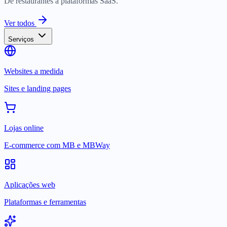
De restaurantes a plataformas SaaS.
Ver todos
Serviços
Websites a medida
Sites e landing pages
Lojas online
E-commerce com MB e MBWay
Aplicações web
Plataformas e ferramentas