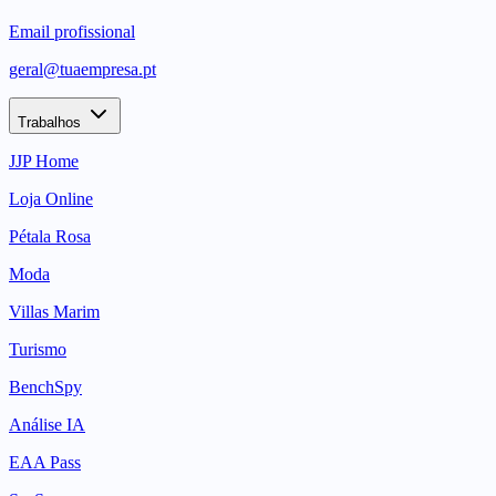
Email profissional
geral@tuaempresa.pt
Trabalhos
JJP Home
Loja Online
Pétala Rosa
Moda
Villas Marim
Turismo
BenchSpy
Análise IA
EAA Pass