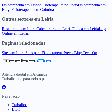
Fisioterapeuta
em
Lisboa
Fisioterapeuta
no
Porto
Fisioterapeuta
em
Braga
Fisioterapeuta
em
Coimbra
Outros sectores
em
Leiria
Restaurante
em
Leiria
Cabeleireiro
em
Leiria
Clinica
em
Leiria
Loja
Online
em
Leiria
Paginas relacionadas
Sites
em
Leiria
Sites para
Fisioterapeuta
Precos
Blog TechsOn
Agencia digital em Alcanede.
Trabalhamos para todo o pais.
Navegacao
Trabalhos
Blog