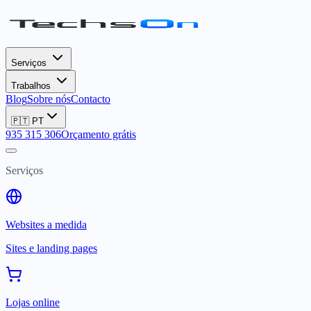
Serviços
Trabalhos
Blog
Sobre nós
Contacto
🇵🇹
PT
935 315 306
Orçamento grátis
Serviços
Websites a medida
Sites e landing pages
Lojas online