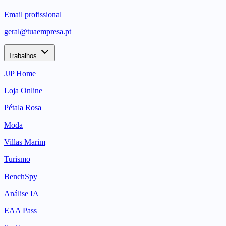
Email profissional
geral@tuaempresa.pt
Trabalhos
JJP Home
Loja Online
Pétala Rosa
Moda
Villas Marim
Turismo
BenchSpy
Análise IA
EAA Pass