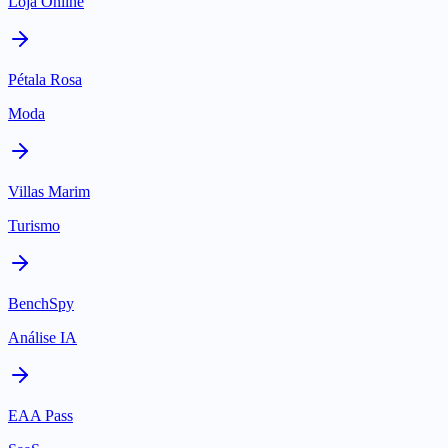
Loja Online
Pétala Rosa
Moda
Villas Marim
Turismo
BenchSpy
Análise IA
EAA Pass