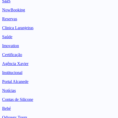
SaaS
NowBooking
Reservas
Clinica Laranjeiras
Saúde
Imovation
Certificação
Agência Xavier
Institucional
Portal Alcanede
Notícias
Contas de Silicone
Bebé
Odyssey Tours