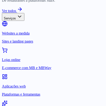
De restaurantes a plataformas SaaS.
Ver todos
Serviços
Websites a medida
Sites e landing pages
Lojas online
E-commerce com MB e MBWay
Aplicações web
Plataformas e ferramentas