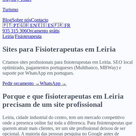
Turismo
Blog
Sobre nós
Contacto
🇵🇹
PT
🇬🇧
EN
🇪🇸
ES
🇫🇷
FR
935 315 306
Orçamento grátis
Leiria
/
Fisioterapeuta
Sites para
Fisioterapeutas
em
Leiria
Criamos sites profissionais para
fisioterapeutas
em
Leiria
. SEO local
optimizado, pagamentos portugueses (Multibanco, MBWay) e
suporte por WhatsApp em portugues.
Pedir orcamento
→
WhatsApp →
Porque e que
fisioterapeutas
em
Leiria
precisam de um site profissional
Leiria, cidade industrial do centro, tem um mercado competitivo
onde a presenca online faz toda a diferenca. Para fisioterapeutas que
querem atrair mais clientes, ter um site profissional deixou de ser
opcional. A maioria das pessoas pesquisa no Google antes de