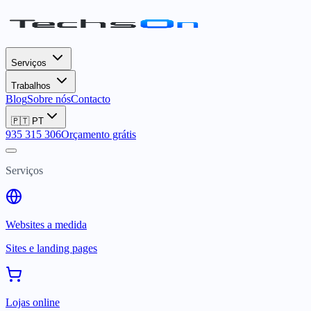
Serviços
Trabalhos
Blog
Sobre nós
Contacto
🇵🇹
PT
935 315 306
Orçamento grátis
Serviços
Websites a medida
Sites e landing pages
Lojas online