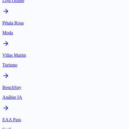
Loja Online
Pétala Rosa
Moda
Villas Marim
Turismo
BenchSpy
Análise IA
EAA Pass