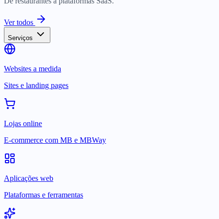
De restaurantes a plataformas SaaS.
Ver todos
Serviços
Websites a medida
Sites e landing pages
Lojas online
E-commerce com MB e MBWay
Aplicações web
Plataformas e ferramentas