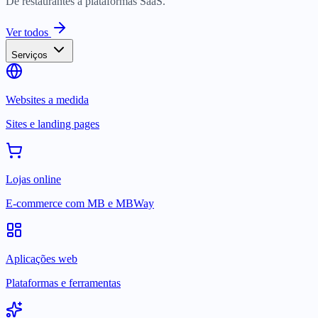
De restaurantes a plataformas SaaS.
Ver todos
Serviços
Websites a medida
Sites e landing pages
Lojas online
E-commerce com MB e MBWay
Aplicações web
Plataformas e ferramentas