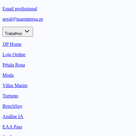
Email profissional
geral@tuaempresa.pt
Trabalhos
JJP Home
Loja Online
Pétala Rosa
Moda
Villas Marim
Turismo
BenchSpy
Análise IA
EAA Pass