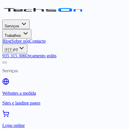
Serviços
Trabalhos
Blog
Sobre nós
Contacto
🇵🇹
PT
935 315 306
Orçamento grátis
Serviços
Websites a medida
Sites e landing pages
Lojas online