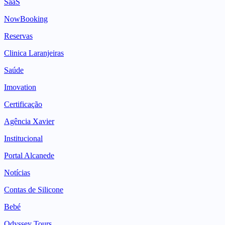
SaaS
NowBooking
Reservas
Clinica Laranjeiras
Saúde
Imovation
Certificação
Agência Xavier
Institucional
Portal Alcanede
Notícias
Contas de Silicone
Bebé
Odyssey Tours