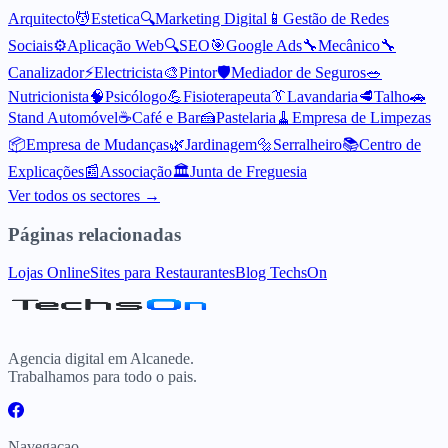
Arquitecto
💆
Estetica
🔍
Marketing Digital
📱
Gestão de Redes
Sociais
⚙️
Aplicação Web
🔍
SEO
🎯
Google Ads
🔧
Mecânico
🔧
Canalizador
⚡
Electricista
🎨
Pintor
🛡️
Mediador de Seguros
🥗
Nutricionista
🧠
Psicólogo
💪
Fisioterapeuta
👔
Lavandaria
🥩
Talho
🚗
Stand Automóvel
☕
Café e Bar
🍰
Pastelaria
🧹
Empresa de Limpezas
📦
Empresa de Mudanças
🌿
Jardinagem
🔩
Serralheiro
📚
Centro de
Explicações
📰
Associação
🏛️
Junta de Freguesia
Ver todos os sectores →
Páginas relacionadas
Lojas Online
Sites para Restaurantes
Blog TechsOn
Agencia digital em Alcanede.
Trabalhamos para todo o pais.
Navegacao