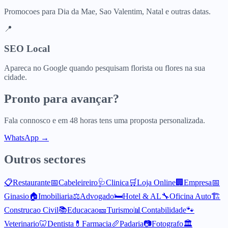
Promocoes para Dia da Mae, Sao Valentim, Natal e outras datas.
📍
SEO Local
Apareca no Google quando pesquisam florista ou flores na sua
cidade.
Pronto para avançar?
Fala connosco e em 48 horas tens uma proposta personalizada.
WhatsApp →
Outros sectores
📋
Restaurante
📅
Cabeleireiro
🩺
Clinica
🛒
Loja Online
🏢
Empresa
📅
Ginasio
🏠
Imobiliaria
⚖️
Advogado
🛏️
Hotel & AL
🔧
Oficina Auto
🏗️
Construcao Civil
📚
Educacao
🎫
Turismo
📊
Contabilidade
🐾
Veterinario
🦷
Dentista
💊
Farmacia
🥖
Padaria
📷
Fotografo
🏛️