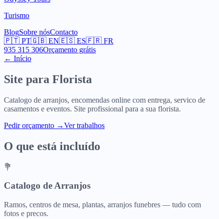
Turismo
Blog
Sobre nós
Contacto
🇵🇹
PT
🇬🇧
EN
🇪🇸
ES
🇫🇷
FR
935 315 306
Orçamento grátis
← Início
Site para
Florista
Catalogo de arranjos, encomendas online com entrega, servico de
casamentos e eventos. Site profissional para a sua florista.
Pedir orçamento
→
Ver trabalhos
O que está incluído
💐
Catalogo de Arranjos
Ramos, centros de mesa, plantas, arranjos funebres — tudo com
fotos e precos.