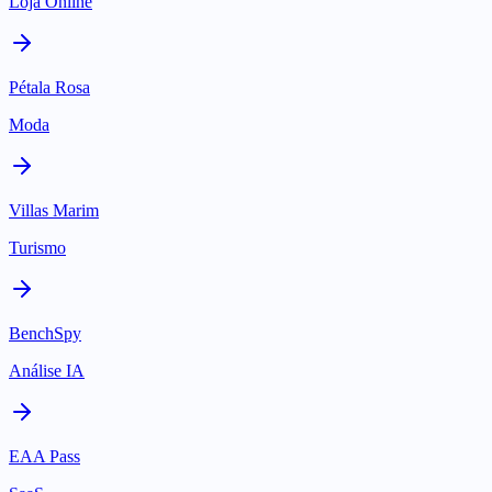
Loja Online
Pétala Rosa
Moda
Villas Marim
Turismo
BenchSpy
Análise IA
EAA Pass