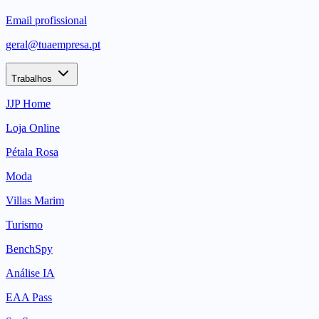
Email profissional
geral@tuaempresa.pt
Trabalhos
JJP Home
Loja Online
Pétala Rosa
Moda
Villas Marim
Turismo
BenchSpy
Análise IA
EAA Pass