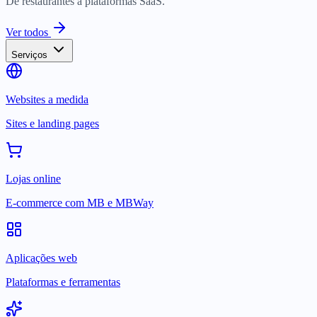
De restaurantes a plataformas SaaS.
Ver todos
Serviços
Websites a medida
Sites e landing pages
Lojas online
E-commerce com MB e MBWay
Aplicações web
Plataformas e ferramentas