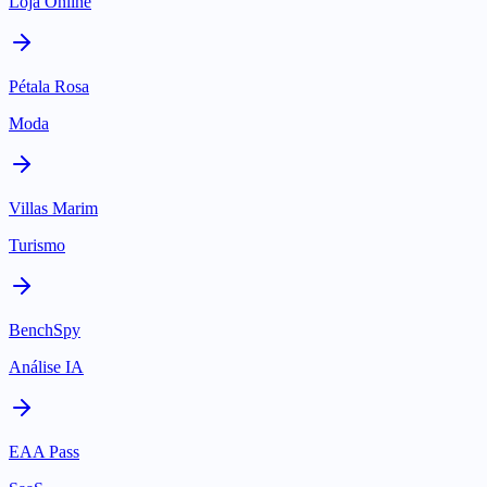
Loja Online
Pétala Rosa
Moda
Villas Marim
Turismo
BenchSpy
Análise IA
EAA Pass