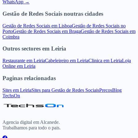
WhatsApp →
Gestão de Redes Sociais
noutras cidades
Gestão de Redes Sociais
em
Lisboa
Gestão de Redes Sociais
no
Porto
Gestão de Redes Sociais
em
Braga
Gestão de Redes Sociais
em
Coimbra
Outros sectores
em
Leiria
Restaurante
em
Leiria
Cabeleireiro
em
Leiria
Clinica
em
Leiria
Loja
Online
em
Leiria
Paginas relacionadas
Sites
em
Leiria
Sites para
Gestão de Redes Sociais
Precos
Blog
TechsOn
Agencia digital em Alcanede.
Trabalhamos para todo o pais.