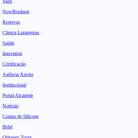
SaaS
NowBooking
Reservas
Clinica Laranjeiras
Saúde
Imovation
Certificação
Agência Xavier
Institucional
Portal Alcanede
Notícias
Contas de Silicone
Bebé
Odyssey Tours