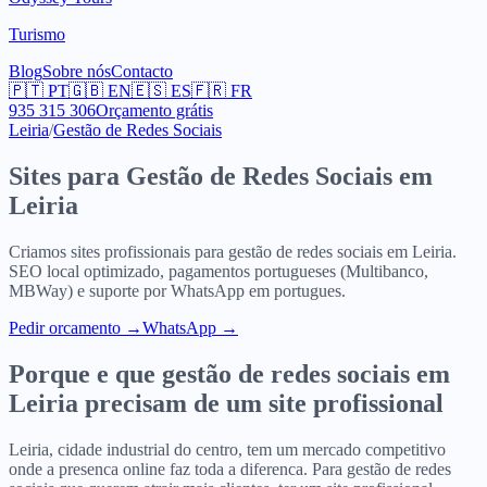
Turismo
Blog
Sobre nós
Contacto
🇵🇹
PT
🇬🇧
EN
🇪🇸
ES
🇫🇷
FR
935 315 306
Orçamento grátis
Leiria
/
Gestão de Redes Sociais
Sites para
Gestão de Redes Sociais
em
Leiria
Criamos sites profissionais para
gestão de redes sociais
em
Leiria
.
SEO local optimizado, pagamentos portugueses (Multibanco,
MBWay) e suporte por WhatsApp em portugues.
Pedir orcamento
→
WhatsApp →
Porque e que
gestão de redes sociais
em
Leiria
precisam de um site profissional
Leiria, cidade industrial do centro, tem um mercado competitivo
onde a presenca online faz toda a diferenca. Para gestão de redes