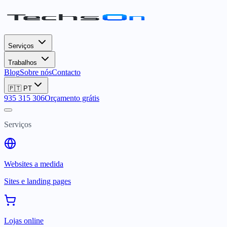
Serviços
Trabalhos
Blog
Sobre nós
Contacto
🇵🇹
PT
935 315 306
Orçamento grátis
Serviços
Websites a medida
Sites e landing pages
Lojas online