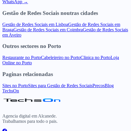
WhatsApp →
Gestão de Redes Sociais
noutras cidades
Gestão de Redes Sociais
em
Lisboa
Gestão de Redes Sociais
em
Braga
Gestão de Redes Sociais
em
Coimbra
Gestão de Redes Sociais
em
Aveiro
Outros sectores
no
Porto
Restaurante
no
Porto
Cabeleireiro
no
Porto
Clinica
no
Porto
Loja
Online
no
Porto
Paginas relacionadas
Sites
no
Porto
Sites para
Gestão de Redes Sociais
Precos
Blog
TechsOn
Agencia digital em Alcanede.
Trabalhamos para todo o pais.