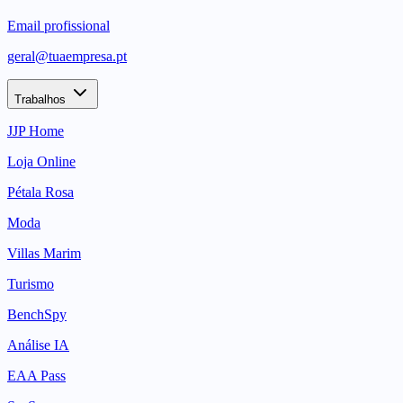
Email profissional
geral@tuaempresa.pt
Trabalhos
JJP Home
Loja Online
Pétala Rosa
Moda
Villas Marim
Turismo
BenchSpy
Análise IA
EAA Pass