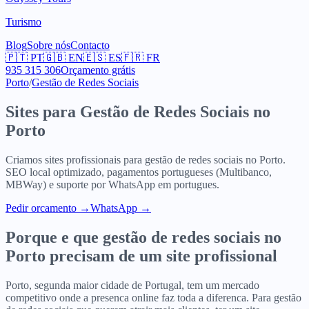
Turismo
Blog
Sobre nós
Contacto
🇵🇹
PT
🇬🇧
EN
🇪🇸
ES
🇫🇷
FR
935 315 306
Orçamento grátis
Porto
/
Gestão de Redes Sociais
Sites para
Gestão de Redes Sociais
no
Porto
Criamos sites profissionais para
gestão de redes sociais
no
Porto
.
SEO local optimizado, pagamentos portugueses (Multibanco,
MBWay) e suporte por WhatsApp em portugues.
Pedir orcamento
→
WhatsApp →
Porque e que
gestão de redes sociais
no
Porto
precisam de um site profissional
Porto, segunda maior cidade de Portugal, tem um mercado
competitivo onde a presenca online faz toda a diferenca. Para gestão