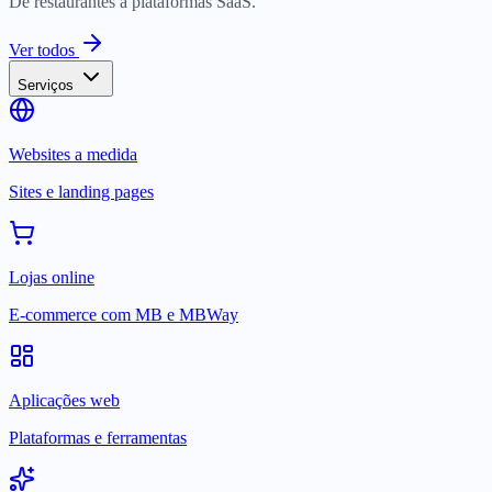
De restaurantes a plataformas SaaS.
Ver todos
Serviços
Websites a medida
Sites e landing pages
Lojas online
E-commerce com MB e MBWay
Aplicações web
Plataformas e ferramentas