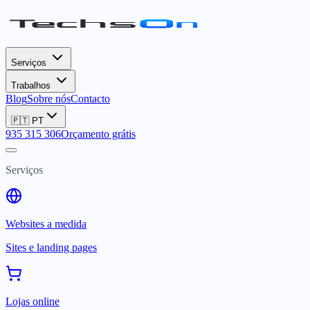
Serviços
Trabalhos
Blog
Sobre nós
Contacto
🇵🇹
PT
935 315 306
Orçamento grátis
Serviços
Websites a medida
Sites e landing pages
Lojas online