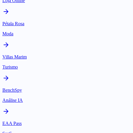
Loja Online
Pétala Rosa
Moda
Villas Marim
Turismo
BenchSpy
Análise IA
EAA Pass