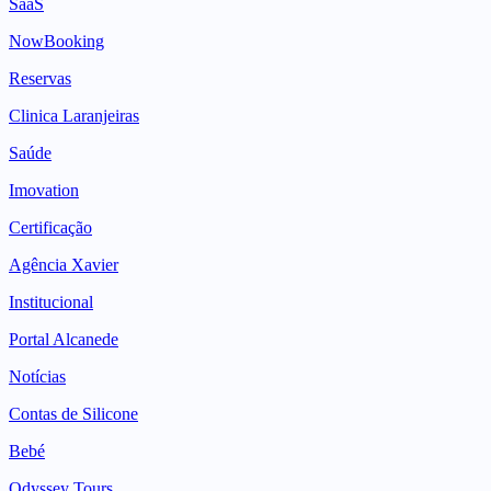
SaaS
NowBooking
Reservas
Clinica Laranjeiras
Saúde
Imovation
Certificação
Agência Xavier
Institucional
Portal Alcanede
Notícias
Contas de Silicone
Bebé
Odyssey Tours