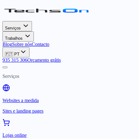
Serviços
Trabalhos
Blog
Sobre nós
Contacto
🇵🇹
PT
935 315 306
Orçamento grátis
Serviços
Websites a medida
Sites e landing pages
Lojas online