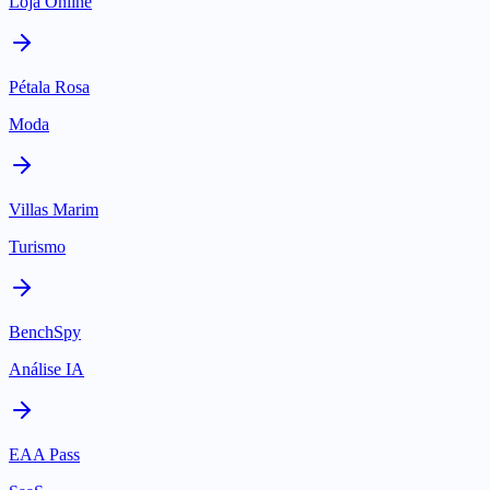
Loja Online
Pétala Rosa
Moda
Villas Marim
Turismo
BenchSpy
Análise IA
EAA Pass