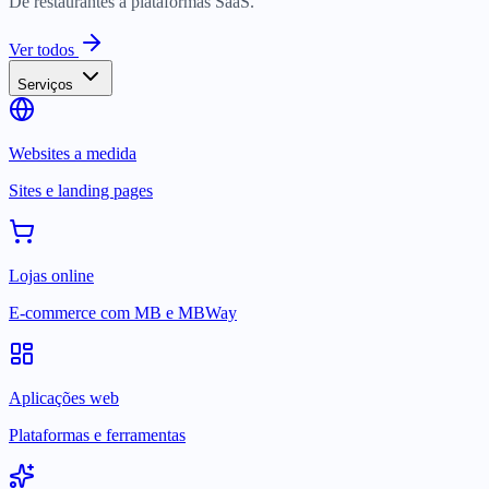
De restaurantes a plataformas SaaS.
Ver todos
Serviços
Websites a medida
Sites e landing pages
Lojas online
E-commerce com MB e MBWay
Aplicações web
Plataformas e ferramentas