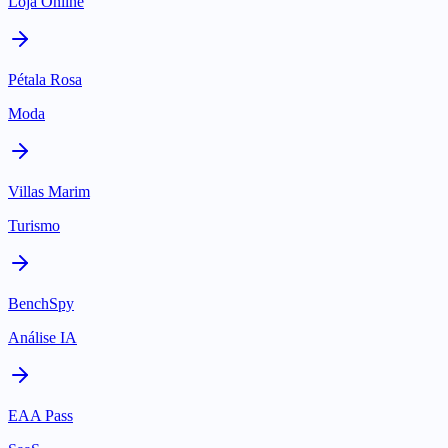
Loja Online
Pétala Rosa
Moda
Villas Marim
Turismo
BenchSpy
Análise IA
EAA Pass