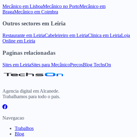
Mecânico
em
Lisboa
Mecânico
no
Porto
Mecânico
em
Braga
Mecânico
em
Coimbra
Outros sectores
em
Leiria
Restaurante
em
Leiria
Cabeleireiro
em
Leiria
Clinica
em
Leiria
Loja
Online
em
Leiria
Paginas relacionadas
Sites
em
Leiria
Sites para
Mecânico
Precos
Blog TechsOn
Agencia digital em Alcanede.
Trabalhamos para todo o pais.
Navegacao
Trabalhos
Blog