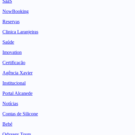
SaaS
NowBooking
Reservas
Clinica Laranjeiras
Saúde
Imovation
Certificação
Agência Xavier
Institucional
Portal Alcanede
Notícias
Contas de Silicone
Bebé
Odyssey Tours