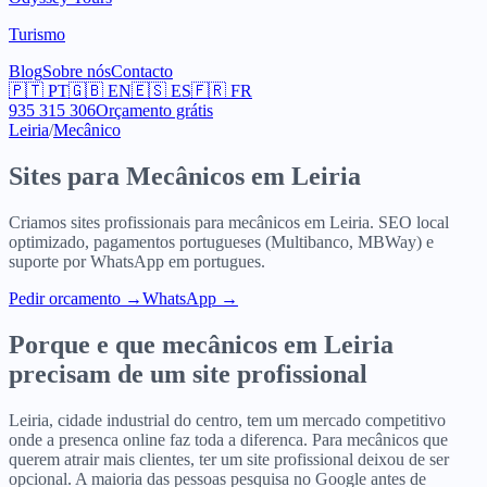
Turismo
Blog
Sobre nós
Contacto
🇵🇹
PT
🇬🇧
EN
🇪🇸
ES
🇫🇷
FR
935 315 306
Orçamento grátis
Leiria
/
Mecânico
Sites para
Mecânicos
em
Leiria
Criamos sites profissionais para
mecânicos
em
Leiria
. SEO local
optimizado, pagamentos portugueses (Multibanco, MBWay) e
suporte por WhatsApp em portugues.
Pedir orcamento
→
WhatsApp →
Porque e que
mecânicos
em
Leiria
precisam de um site profissional
Leiria, cidade industrial do centro, tem um mercado competitivo
onde a presenca online faz toda a diferenca. Para mecânicos que
querem atrair mais clientes, ter um site profissional deixou de ser
opcional. A maioria das pessoas pesquisa no Google antes de