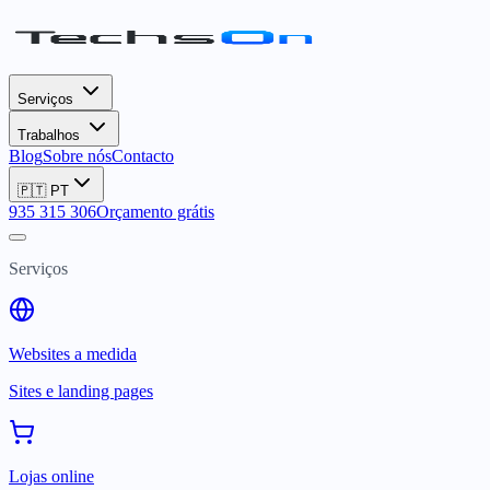
Serviços
Trabalhos
Blog
Sobre nós
Contacto
🇵🇹
PT
935 315 306
Orçamento grátis
Serviços
Websites a medida
Sites e landing pages
Lojas online