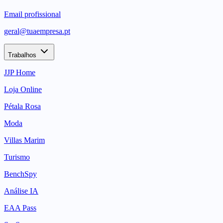
Email profissional
geral@tuaempresa.pt
Trabalhos
JJP Home
Loja Online
Pétala Rosa
Moda
Villas Marim
Turismo
BenchSpy
Análise IA
EAA Pass