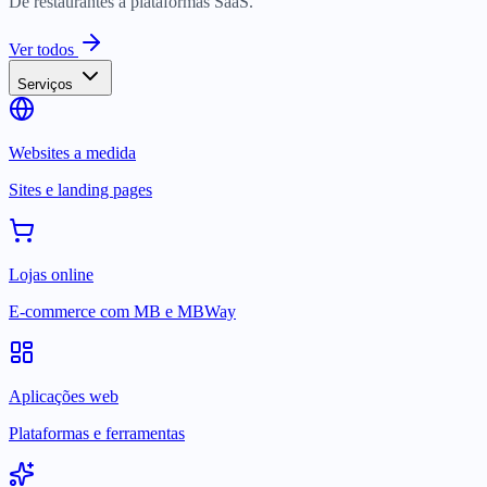
De restaurantes a plataformas SaaS.
Ver todos
Serviços
Websites a medida
Sites e landing pages
Lojas online
E-commerce com MB e MBWay
Aplicações web
Plataformas e ferramentas