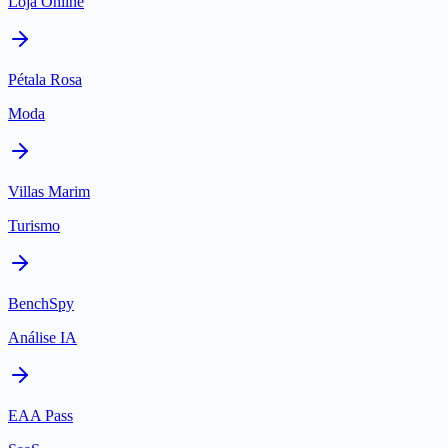
Loja Online
Pétala Rosa
Moda
Villas Marim
Turismo
BenchSpy
Análise IA
EAA Pass