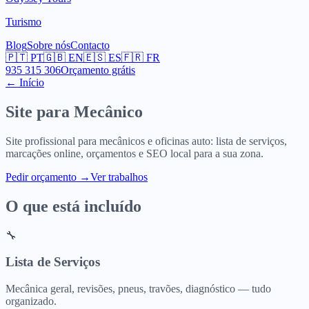
Turismo
Blog
Sobre nós
Contacto
🇵🇹
PT
🇬🇧
EN
🇪🇸
ES
🇫🇷
FR
935 315 306
Orçamento grátis
← Início
Site para
Mecânico
Site profissional para mecânicos e oficinas auto: lista de serviços,
marcações online, orçamentos e SEO local para a sua zona.
Pedir orçamento
→
Ver trabalhos
O que está incluído
🔧
Lista de Serviços
Mecânica geral, revisões, pneus, travões, diagnóstico — tudo
organizado.