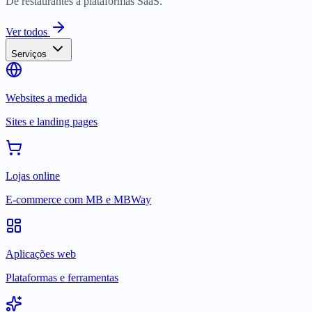
De restaurantes a plataformas SaaS.
Ver todos
Serviços
Websites a medida
Sites e landing pages
Lojas online
E-commerce com MB e MBWay
Aplicações web
Plataformas e ferramentas