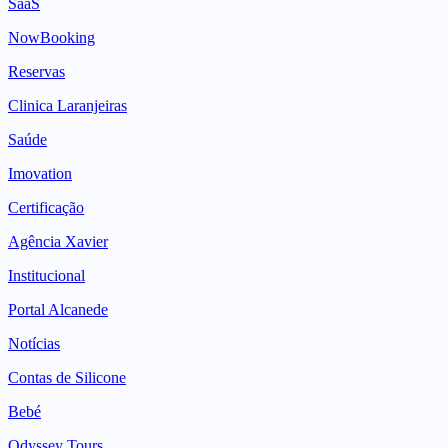
SaaS
NowBooking
Reservas
Clinica Laranjeiras
Saúde
Imovation
Certificação
Agência Xavier
Institucional
Portal Alcanede
Notícias
Contas de Silicone
Bebé
Odyssey Tours