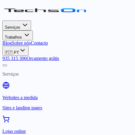
Serviços
Trabalhos
Blog
Sobre nós
Contacto
🇵🇹
PT
935 315 306
Orçamento grátis
Serviços
Websites a medida
Sites e landing pages
Lojas online