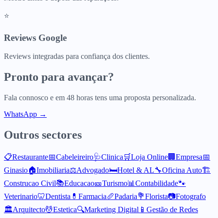
⭐
Reviews Google
Reviews integradas para confiança dos clientes.
Pronto para avançar?
Fala connosco e em 48 horas tens uma proposta personalizada.
WhatsApp →
Outros sectores
📋
Restaurante
📅
Cabeleireiro
🩺
Clinica
🛒
Loja Online
🏢
Empresa
📅
Ginasio
🏠
Imobiliaria
⚖️
Advogado
🛏️
Hotel & AL
🔧
Oficina Auto
🏗️
Construcao Civil
📚
Educacao
🎫
Turismo
📊
Contabilidade
🐾
Veterinario
🦷
Dentista
💊
Farmacia
🥖
Padaria
💐
Florista
📷
Fotografo
🏛️
Arquitecto
💆
Estetica
🔍
Marketing Digital
📱
Gestão de Redes