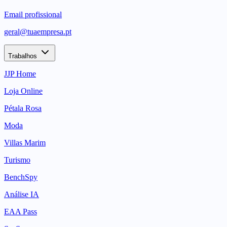
Email profissional
geral@tuaempresa.pt
Trabalhos
JJP Home
Loja Online
Pétala Rosa
Moda
Villas Marim
Turismo
BenchSpy
Análise IA
EAA Pass