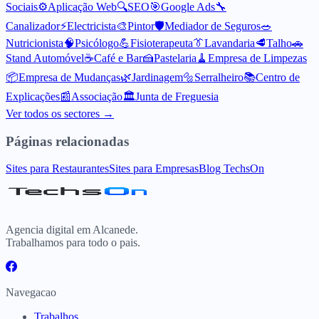
Sociais
⚙️
Aplicação Web
🔍
SEO
🎯
Google Ads
🔧
Canalizador
⚡
Electricista
🎨
Pintor
🛡️
Mediador de Seguros
🥗
Nutricionista
🧠
Psicólogo
💪
Fisioterapeuta
👔
Lavandaria
🥩
Talho
🚗
Stand Automóvel
☕
Café e Bar
🍰
Pastelaria
🧹
Empresa de Limpezas
📦
Empresa de Mudanças
🌿
Jardinagem
🔩
Serralheiro
📚
Centro de
Explicações
📰
Associação
🏛️
Junta de Freguesia
Ver todos os sectores →
Páginas relacionadas
Sites para Restaurantes
Sites para Empresas
Blog TechsOn
Agencia digital em Alcanede.
Trabalhamos para todo o pais.
Navegacao
Trabalhos