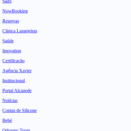
SaaS
NowBooking
Reservas
Clinica Laranjeiras
Saúde
Imovation
Certificação
Agência Xavier
Institucional
Portal Alcanede
Notícias
Contas de Silicone
Bebé
Odyssey Tours