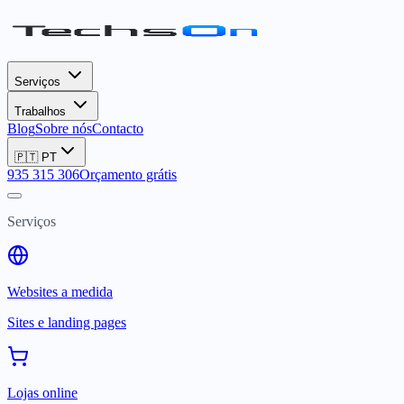
Serviços
Trabalhos
Blog
Sobre nós
Contacto
🇵🇹
PT
935 315 306
Orçamento grátis
Serviços
Websites a medida
Sites e landing pages
Lojas online