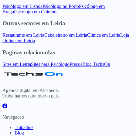
Psicólogo
em
Lisboa
Psicólogo
no
Porto
Psicólogo
em
Braga
Psicólogo
em
Coimbra
Outros sectores
em
Leiria
Restaurante
em
Leiria
Cabeleireiro
em
Leiria
Clinica
em
Leiria
Loja
Online
em
Leiria
Paginas relacionadas
Sites
em
Leiria
Sites para
Psicólogo
Precos
Blog TechsOn
Agencia digital em Alcanede.
Trabalhamos para todo o pais.
Navegacao
Trabalhos
Blog