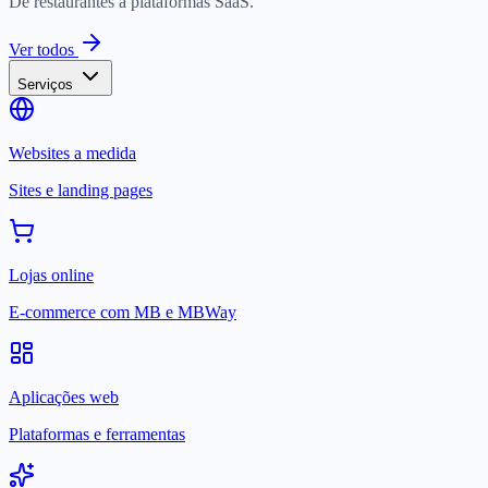
De restaurantes a plataformas SaaS.
Ver todos
Serviços
Websites a medida
Sites e landing pages
Lojas online
E-commerce com MB e MBWay
Aplicações web
Plataformas e ferramentas