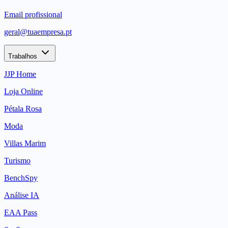
Email profissional
geral@tuaempresa.pt
Trabalhos
JJP Home
Loja Online
Pétala Rosa
Moda
Villas Marim
Turismo
BenchSpy
Análise IA
EAA Pass