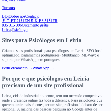
Turismo
Blog
Sobre nós
Contacto
🇵🇹
PT
🇬🇧
EN
🇪🇸
ES
🇫🇷
FR
935 315 306
Orçamento grátis
Leiria
/
Psicólogo
Sites para
Psicólogos
em
Leiria
Criamos sites profissionais para
psicólogos
em
Leiria
. SEO local
optimizado, pagamentos portugueses (Multibanco, MBWay) e
suporte por WhatsApp em portugues.
Pedir orcamento
→
WhatsApp →
Porque e que
psicólogos
em
Leiria
precisam de um site profissional
Leiria, cidade industrial do centro, tem um mercado competitivo
onde a presenca online faz toda a diferenca. Para psicólogos que
querem atrair mais clientes, ter um site profissional deixou de ser
opcional. A maioria das pessoas pesquisa no Google antes de