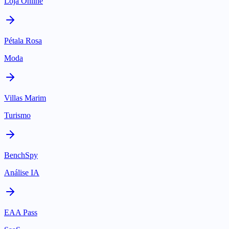
Loja Online
Pétala Rosa
Moda
Villas Marim
Turismo
BenchSpy
Análise IA
EAA Pass