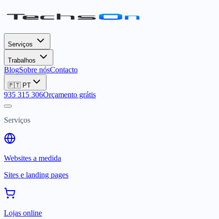
Serviços
Trabalhos
Blog
Sobre nós
Contacto
🇵🇹
PT
935 315 306
Orçamento grátis
Serviços
Websites a medida
Sites e landing pages
Lojas online