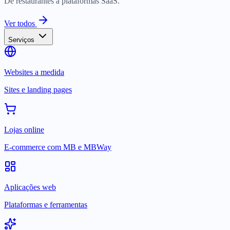
De restaurantes a plataformas SaaS.
Ver todos
Serviços
Websites a medida
Sites e landing pages
Lojas online
E-commerce com MB e MBWay
Aplicações web
Plataformas e ferramentas