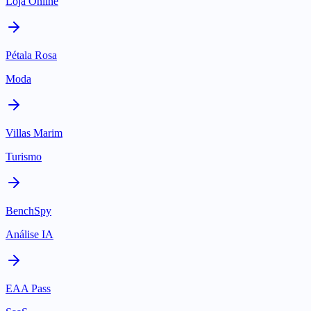
Loja Online
Pétala Rosa
Moda
Villas Marim
Turismo
BenchSpy
Análise IA
EAA Pass