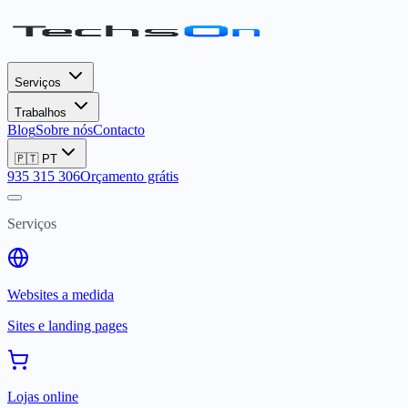
Serviços
Trabalhos
Blog
Sobre nós
Contacto
🇵🇹
PT
935 315 306
Orçamento grátis
Serviços
Websites a medida
Sites e landing pages
Lojas online