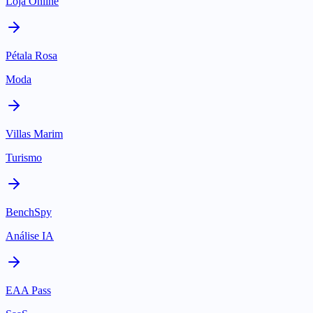
Loja Online
Pétala Rosa
Moda
Villas Marim
Turismo
BenchSpy
Análise IA
EAA Pass