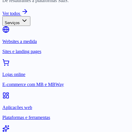
De restaurantes a plataformas SaaS.
Ver todos
Serviços
Websites a medida
Sites e landing pages
Lojas online
E-commerce com MB e MBWay
Aplicações web
Plataformas e ferramentas