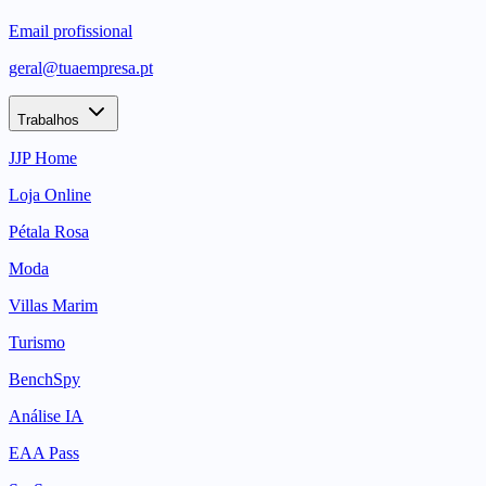
Email profissional
geral@tuaempresa.pt
Trabalhos
JJP Home
Loja Online
Pétala Rosa
Moda
Villas Marim
Turismo
BenchSpy
Análise IA
EAA Pass