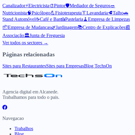
Canalizador
⚡
Electricista
🎨
Pintor
🛡️
Mediador de Seguros
🥗
Nutricionista
🧠
Psicólogo
💪
Fisioterapeuta
👔
Lavandaria
🥩
Talho
🚗
Stand Automóvel
☕
Café e Bar
🍰
Pastelaria
🧹
Empresa de Limpezas
📦
Empresa de Mudanças
🌿
Jardinagem
📚
Centro de Explicações
📰
Associação
🏛️
Junta de Freguesia
Ver todos os sectores →
Páginas relacionadas
Sites para Restaurantes
Sites para Empresas
Blog TechsOn
Agencia digital em Alcanede.
Trabalhamos para todo o pais.
Navegacao
Trabalhos
Blog