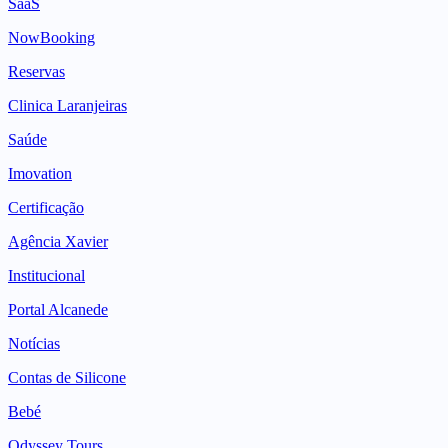
SaaS
NowBooking
Reservas
Clinica Laranjeiras
Saúde
Imovation
Certificação
Agência Xavier
Institucional
Portal Alcanede
Notícias
Contas de Silicone
Bebé
Odyssey Tours