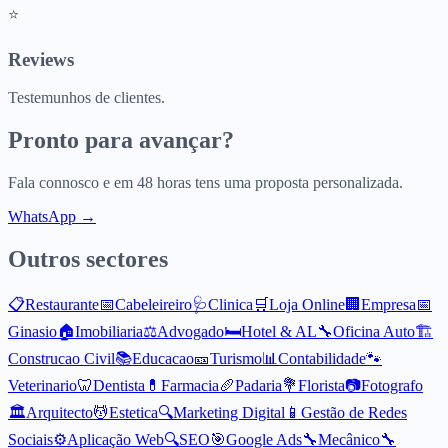
⭐
Reviews
Testemunhos de clientes.
Pronto para avançar?
Fala connosco e em 48 horas tens uma proposta personalizada.
WhatsApp →
Outros sectores
📋
Restaurante
📅
Cabeleireiro
🩺
Clinica
🛒
Loja Online
🏢
Empresa
📅
Ginasio
🏠
Imobiliaria
⚖️
Advogado
🛏️
Hotel & AL
🔧
Oficina Auto
🏗️
Construcao Civil
📚
Educacao
🎫
Turismo
📊
Contabilidade
🐾
Veterinario
🦷
Dentista
💊
Farmacia
🥖
Padaria
💐
Florista
📷
Fotografo
🏛️
Arquitecto
💆
Estetica
🔍
Marketing Digital
📱
Gestão de Redes
Sociais
⚙️
Aplicação Web
🔍
SEO
🎯
Google Ads
🔧
Mecânico
🔧