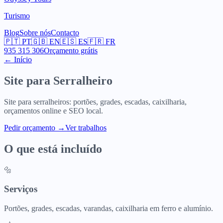
Turismo
Blog
Sobre nós
Contacto
🇵🇹
PT
🇬🇧
EN
🇪🇸
ES
🇫🇷
FR
935 315 306
Orçamento grátis
← Início
Site para
Serralheiro
Site para serralheiros: portões, grades, escadas, caixilharia,
orçamentos online e SEO local.
Pedir orçamento
→
Ver trabalhos
O que está incluído
🔩
Serviços
Portões, grades, escadas, varandas, caixilharia em ferro e alumínio.