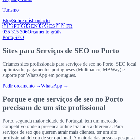
Turismo
Blog
Sobre nós
Contacto
🇵🇹
PT
🇬🇧
EN
🇪🇸
ES
🇫🇷
FR
935 315 306
Orçamento grátis
Porto
/
SEO
Sites para
Serviços de SEO
no
Porto
Criamos sites profissionais para
serviços de seo
no
Porto
. SEO local
optimizado, pagamentos portugueses (Multibanco, MBWay) e
suporte por WhatsApp em portugues.
Pedir orcamento
→
WhatsApp →
Porque e que
serviços de seo
no
Porto
precisam de um site profissional
Porto, segunda maior cidade de Portugal, tem um mercado
competitivo onde a presenca online faz toda a diferenca. Para
serviços de seo que querem atrair mais clientes, ter um site
profissional deixou de ser opcional. A maioria das pessoas pesquisa