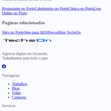
Restaurante
no
Porto
Cabeleireiro
no
Porto
Clinica
no
Porto
Loja
Online
no
Porto
Paginas relacionadas
Sites
no
Porto
Sites para
SEO
Precos
Blog TechsOn
Agencia digital em Alcanede.
Trabalhamos para todo o pais.
Navegacao
Trabalhos
Blog
Sobre
Contacto
Servicos