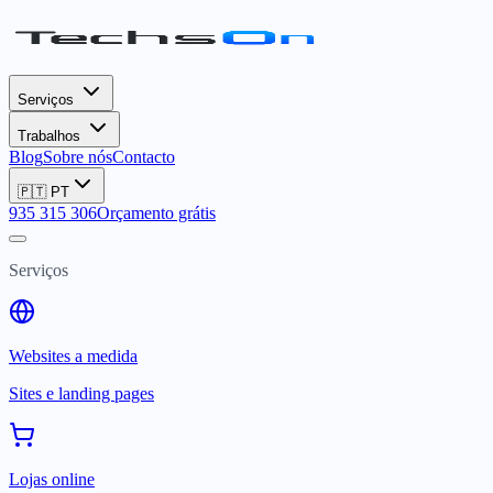
Serviços
Trabalhos
Blog
Sobre nós
Contacto
🇵🇹
PT
935 315 306
Orçamento grátis
Serviços
Websites a medida
Sites e landing pages
Lojas online