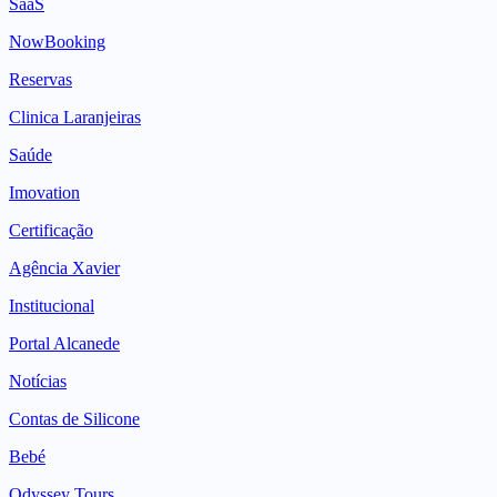
SaaS
NowBooking
Reservas
Clinica Laranjeiras
Saúde
Imovation
Certificação
Agência Xavier
Institucional
Portal Alcanede
Notícias
Contas de Silicone
Bebé
Odyssey Tours