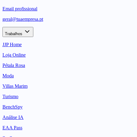
Email profissional
geral@tuaempresa.pt
Trabalhos
JJP Home
Loja Online
Pétala Rosa
Moda
Villas Marim
Turismo
BenchSpy
Análise IA
EAA Pass