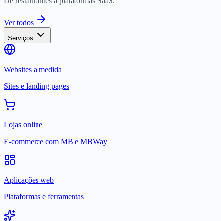
De restaurantes a plataformas SaaS.
Ver todos
Serviços
Websites a medida
Sites e landing pages
Lojas online
E-commerce com MB e MBWay
Aplicações web
Plataformas e ferramentas