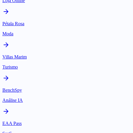
Loja Online
Pétala Rosa
Moda
Villas Marim
Turismo
BenchSpy
Análise IA
EAA Pass