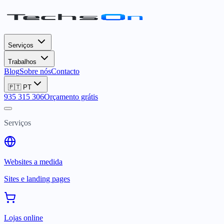
Serviços
Trabalhos
Blog
Sobre nós
Contacto
🇵🇹
PT
935 315 306
Orçamento grátis
Serviços
Websites a medida
Sites e landing pages
Lojas online