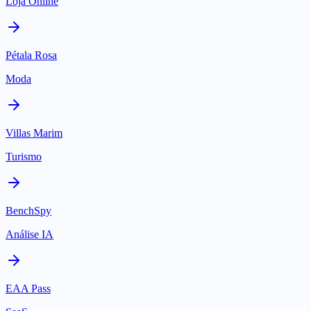
Loja Online
Pétala Rosa
Moda
Villas Marim
Turismo
BenchSpy
Análise IA
EAA Pass