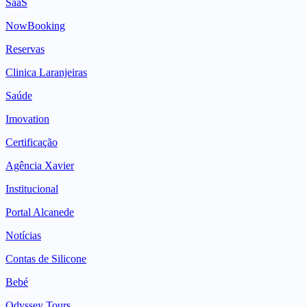
SaaS
NowBooking
Reservas
Clinica Laranjeiras
Saúde
Imovation
Certificação
Agência Xavier
Institucional
Portal Alcanede
Notícias
Contas de Silicone
Bebé
Odyssey Tours