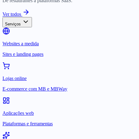
De restaurantes a plataformas SaaS.
Ver todos
Serviços
Websites a medida
Sites e landing pages
Lojas online
E-commerce com MB e MBWay
Aplicações web
Plataformas e ferramentas