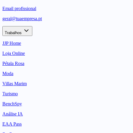
Email profissional
geral@tuaempresa.pt
Trabalhos
JJP Home
Loja Online
Pétala Rosa
Moda
Villas Marim
Turismo
BenchSpy
Análise IA
EAA Pass