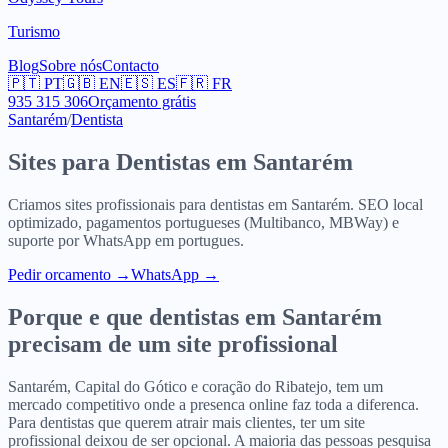
Turismo
Blog
Sobre nós
Contacto
🇵🇹
PT
🇬🇧
EN
🇪🇸
ES
🇫🇷
FR
935 315 306
Orçamento grátis
Santarém
/
Dentista
Sites para
Dentistas
em
Santarém
Criamos sites profissionais para
dentistas
em
Santarém
. SEO local
optimizado, pagamentos portugueses (Multibanco, MBWay) e
suporte por WhatsApp em portugues.
Pedir orcamento
→
WhatsApp →
Porque e que
dentistas
em
Santarém
precisam de um site profissional
Santarém, Capital do Gótico e coração do Ribatejo, tem um
mercado competitivo onde a presenca online faz toda a diferenca.
Para dentistas que querem atrair mais clientes, ter um site
profissional deixou de ser opcional. A maioria das pessoas pesquisa