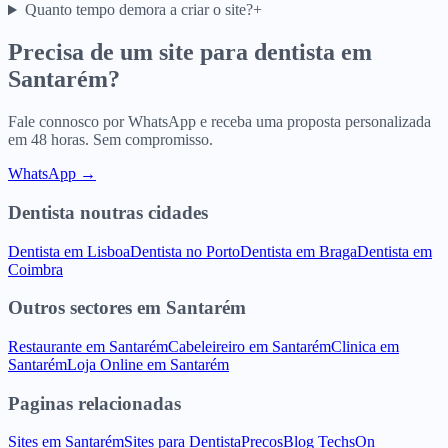
Quanto tempo demora a criar o site?
+
Precisa de um site para
dentista
em
Santarém
?
Fale connosco por WhatsApp e receba uma proposta personalizada
em 48 horas. Sem compromisso.
WhatsApp →
Dentista
noutras cidades
Dentista
em
Lisboa
Dentista
no
Porto
Dentista
em
Braga
Dentista
em
Coimbra
Outros sectores
em
Santarém
Restaurante
em
Santarém
Cabeleireiro
em
Santarém
Clinica
em
Santarém
Loja Online
em
Santarém
Paginas relacionadas
Sites
em
Santarém
Sites para
Dentista
Precos
Blog TechsOn