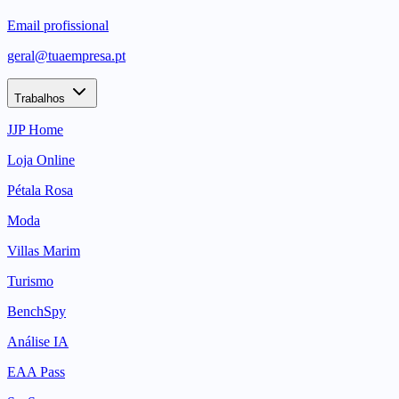
Email profissional
geral@tuaempresa.pt
Trabalhos
JJP Home
Loja Online
Pétala Rosa
Moda
Villas Marim
Turismo
BenchSpy
Análise IA
EAA Pass