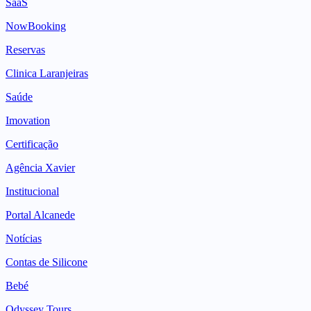
SaaS
NowBooking
Reservas
Clinica Laranjeiras
Saúde
Imovation
Certificação
Agência Xavier
Institucional
Portal Alcanede
Notícias
Contas de Silicone
Bebé
Odyssey Tours