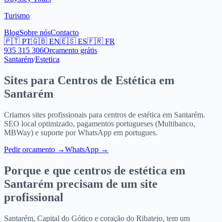
Turismo
Blog
Sobre nós
Contacto
🇵🇹
PT
🇬🇧
EN
🇪🇸
ES
🇫🇷
FR
935 315 306
Orçamento grátis
Santarém
/
Estetica
Sites para
Centros de Estética
em
Santarém
Criamos sites profissionais para
centros de estética
em
Santarém
.
SEO local optimizado, pagamentos portugueses (Multibanco,
MBWay) e suporte por WhatsApp em portugues.
Pedir orcamento
→
WhatsApp →
Porque e que
centros de estética
em
Santarém
precisam de um site
profissional
Santarém, Capital do Gótico e coração do Ribatejo, tem um