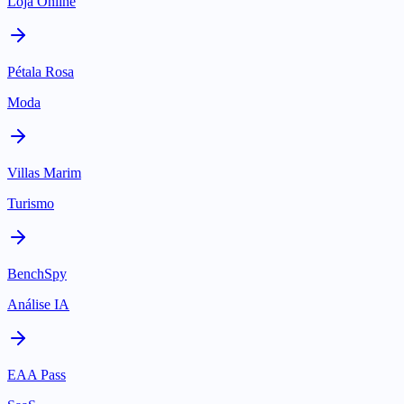
Loja Online
Pétala Rosa
Moda
Villas Marim
Turismo
BenchSpy
Análise IA
EAA Pass