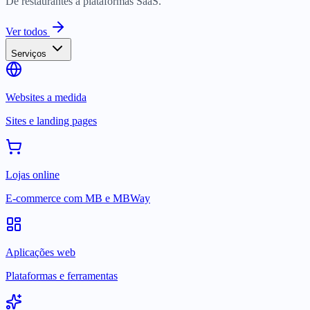
De restaurantes a plataformas SaaS.
Ver todos
Serviços
Websites a medida
Sites e landing pages
Lojas online
E-commerce com MB e MBWay
Aplicações web
Plataformas e ferramentas