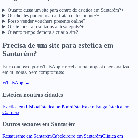
Quanto custa um site para centro de estetica em Santarém?
+
Os clientes podem marcar tratamentos online?
+
Posso vender vouchers-presente online?
+
O site mostra resultados antes/depois?
+
Quanto tempo demora a criar o site?
+
Precisa de um site para
estetica
em
Santarém
?
Fale connosco por WhatsApp e receba uma proposta personalizada
em 48 horas. Sem compromisso.
WhatsApp →
Estetica
noutras cidades
Estetica
em
Lisboa
Estetica
no
Porto
Estetica
em
Braga
Estetica
em
Coimbra
Outros sectores
em
Santarém
Restaurante
em
Santarém
Cabeleireiro
em
Santarém
Clinica
em