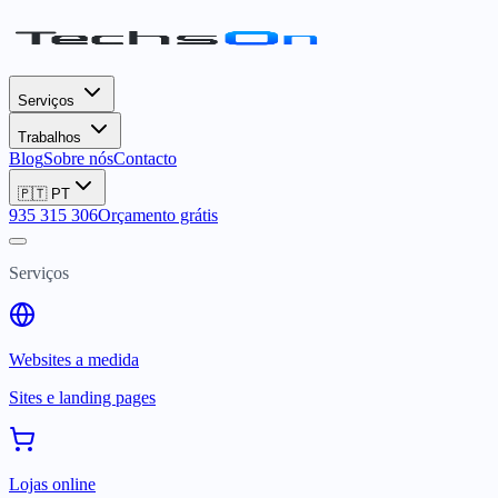
Serviços
Trabalhos
Blog
Sobre nós
Contacto
🇵🇹
PT
935 315 306
Orçamento grátis
Serviços
Websites a medida
Sites e landing pages
Lojas online