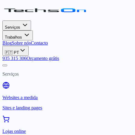
Serviços
Trabalhos
Blog
Sobre nós
Contacto
🇵🇹
PT
935 315 306
Orçamento grátis
Serviços
Websites a medida
Sites e landing pages
Lojas online