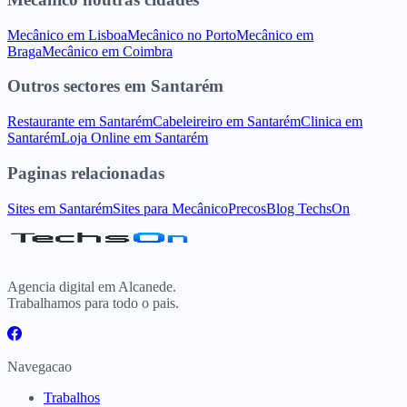
Mecânico
em
Lisboa
Mecânico
no
Porto
Mecânico
em
Braga
Mecânico
em
Coimbra
Outros sectores
em
Santarém
Restaurante
em
Santarém
Cabeleireiro
em
Santarém
Clinica
em
Santarém
Loja Online
em
Santarém
Paginas relacionadas
Sites
em
Santarém
Sites para
Mecânico
Precos
Blog TechsOn
Agencia digital em Alcanede.
Trabalhamos para todo o pais.
Navegacao
Trabalhos