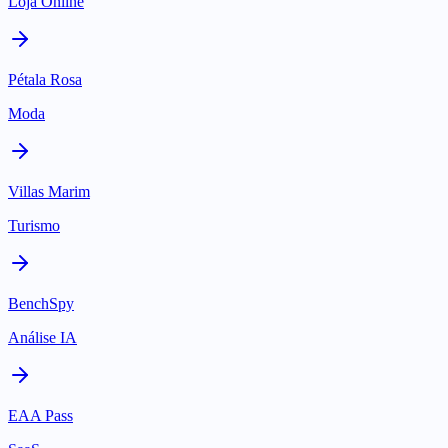
Loja Online
Pétala Rosa
Moda
Villas Marim
Turismo
BenchSpy
Análise IA
EAA Pass