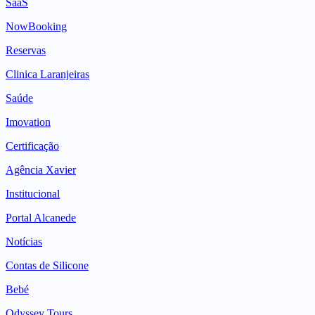
SaaS
NowBooking
Reservas
Clinica Laranjeiras
Saúde
Imovation
Certificação
Agência Xavier
Institucional
Portal Alcanede
Notícias
Contas de Silicone
Bebé
Odyssey Tours