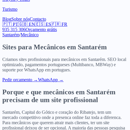
Turismo
Blog
Sobre nós
Contacto
🇵🇹
PT
🇬🇧
EN
🇪🇸
ES
🇫🇷
FR
935 315 306
Orçamento grátis
Santarém
/
Mecânico
Sites para
Mecânicos
em
Santarém
Criamos sites profissionais para
mecânicos
em
Santarém
. SEO local
optimizado, pagamentos portugueses (Multibanco, MBWay) e
suporte por WhatsApp em portugues.
Pedir orcamento
→
WhatsApp →
Porque e que
mecânicos
em
Santarém
precisam de um site profissional
Santarém, Capital do Gótico e coração do Ribatejo, tem um
mercado competitivo onde a presenca online faz toda a diferenca.
Para mecânicos que querem atrair mais clientes, ter um site
profissional deixou de ser opcional. A maioria das pessoas pesquisa