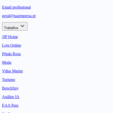
Email profissional
geral@tuaempresa.pt
Trabalhos
JJP Home
Loja Online
Pétala Rosa
Moda
Villas Marim
Turismo
BenchSpy
Análise IA
EAA Pass