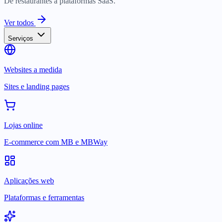
De restaurantes a plataformas SaaS.
Ver todos
Serviços
Websites a medida
Sites e landing pages
Lojas online
E-commerce com MB e MBWay
Aplicações web
Plataformas e ferramentas