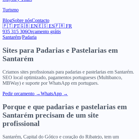
Turismo
Blog
Sobre nós
Contacto
🇵🇹
PT
🇬🇧
EN
🇪🇸
ES
🇫🇷
FR
935 315 306
Orçamento grátis
Santarém
/
Padaria
Sites para
Padarias e Pastelarias
em
Santarém
Criamos sites profissionais para
padarias e pastelarias
em
Santarém
.
SEO local optimizado, pagamentos portugueses (Multibanco,
MBWay) e suporte por WhatsApp em portugues.
Pedir orcamento
→
WhatsApp →
Porque e que
padarias e pastelarias
em
Santarém
precisam de um site
profissional
Santarém, Capital do Gótico e coração do Ribatejo, tem um