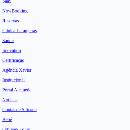
SaaS
NowBooking
Reservas
Clinica Laranjeiras
Saúde
Imovation
Certificação
Agência Xavier
Institucional
Portal Alcanede
Notícias
Contas de Silicone
Bebé
Odyssey Tours