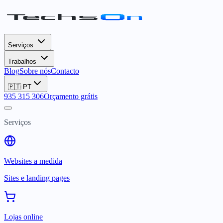
Serviços
Trabalhos
Blog
Sobre nós
Contacto
🇵🇹
PT
935 315 306
Orçamento grátis
Serviços
Websites a medida
Sites e landing pages
Lojas online