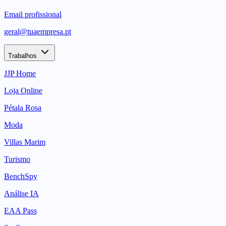
Email profissional
geral@tuaempresa.pt
Trabalhos
JJP Home
Loja Online
Pétala Rosa
Moda
Villas Marim
Turismo
BenchSpy
Análise IA
EAA Pass