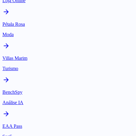
Loja Online
Pétala Rosa
Moda
Villas Marim
Turismo
BenchSpy
Análise IA
EAA Pass