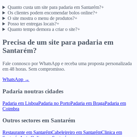
Quanto custa um site para padaria em Santarém?
+
Os clientes podem encomendar bolos online?
+
O site mostra o menu de produtos?
+
Posso ter entregas locais?
+
Quanto tempo demora a criar o site?
+
Precisa de um site para
padaria
em
Santarém
?
Fale connosco por WhatsApp e receba uma proposta personalizada
em 48 horas. Sem compromisso.
WhatsApp →
Padaria
noutras cidades
Padaria
em
Lisboa
Padaria
no
Porto
Padaria
em
Braga
Padaria
em
Coimbra
Outros sectores
em
Santarém
Restaurante
em
Santarém
Cabeleireiro
em
Santarém
Clinica
em