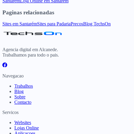
Santarém
Loja Online
em
Santarém
Paginas relacionadas
Sites
em
Santarém
Sites para
Padaria
Precos
Blog TechsOn
Agencia digital em Alcanede.
Trabalhamos para todo o pais.
Navegacao
Trabalhos
Blog
Sobre
Contacto
Servicos
Websites
Lojas Online
Aplicacoes