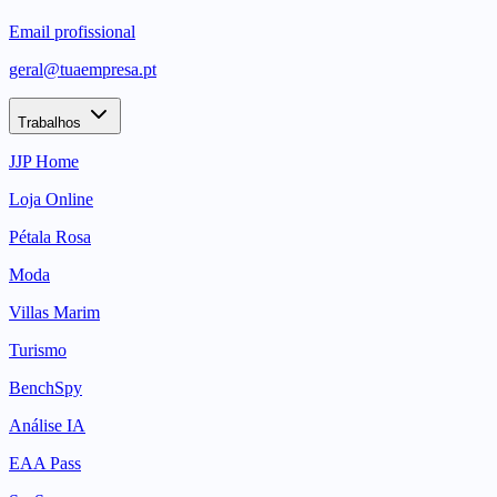
Email profissional
geral@tuaempresa.pt
Trabalhos
JJP Home
Loja Online
Pétala Rosa
Moda
Villas Marim
Turismo
BenchSpy
Análise IA
EAA Pass