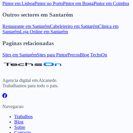
Pintor
em
Lisboa
Pintor
no
Porto
Pintor
em
Braga
Pintor
em
Coimbra
Outros sectores
em
Santarém
Restaurante
em
Santarém
Cabeleireiro
em
Santarém
Clinica
em
Santarém
Loja Online
em
Santarém
Paginas relacionadas
Sites
em
Santarém
Sites para
Pintor
Precos
Blog TechsOn
Agencia digital em Alcanede.
Trabalhamos para todo o pais.
Navegacao
Trabalhos
Blog
Sobre
Contacto