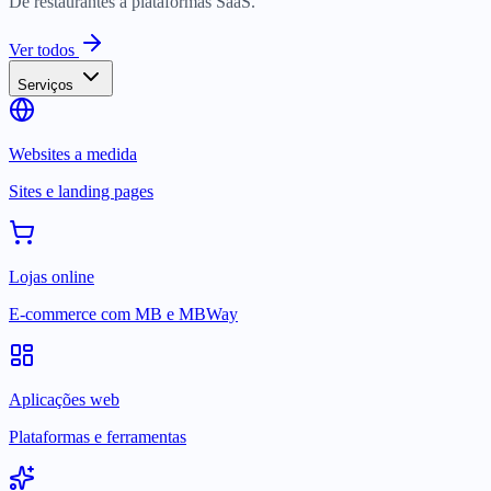
De restaurantes a plataformas SaaS.
Ver todos
Serviços
Websites a medida
Sites e landing pages
Lojas online
E-commerce com MB e MBWay
Aplicações web
Plataformas e ferramentas