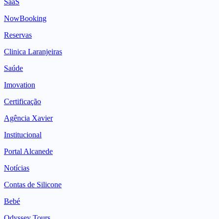
SaaS
NowBooking
Reservas
Clinica Laranjeiras
Saúde
Imovation
Certificação
Agência Xavier
Institucional
Portal Alcanede
Notícias
Contas de Silicone
Bebé
Odyssey Tours