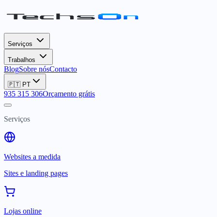
Serviços
Trabalhos
Blog
Sobre nós
Contacto
🇵🇹
PT
935 315 306
Orçamento grátis
Serviços
Websites a medida
Sites e landing pages
Lojas online