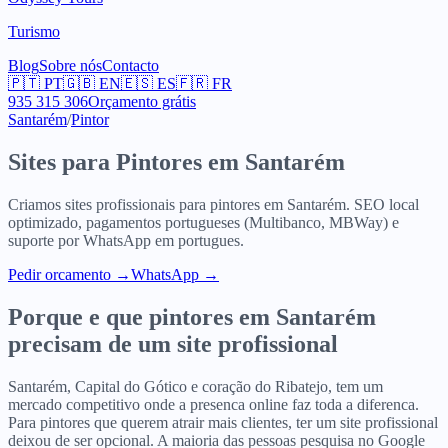
Turismo
Blog
Sobre nós
Contacto
🇵🇹
PT
🇬🇧
EN
🇪🇸
ES
🇫🇷
FR
935 315 306
Orçamento grátis
Santarém
/
Pintor
Sites para
Pintores
em
Santarém
Criamos sites profissionais para
pintores
em
Santarém
. SEO local
optimizado, pagamentos portugueses (Multibanco, MBWay) e
suporte por WhatsApp em portugues.
Pedir orcamento
→
WhatsApp →
Porque e que
pintores
em
Santarém
precisam de um site profissional
Santarém, Capital do Gótico e coração do Ribatejo, tem um
mercado competitivo onde a presenca online faz toda a diferenca.
Para pintores que querem atrair mais clientes, ter um site profissional
deixou de ser opcional. A maioria das pessoas pesquisa no Google