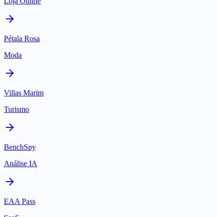
Loja Online
Pétala Rosa
Moda
Villas Marim
Turismo
BenchSpy
Análise IA
EAA Pass