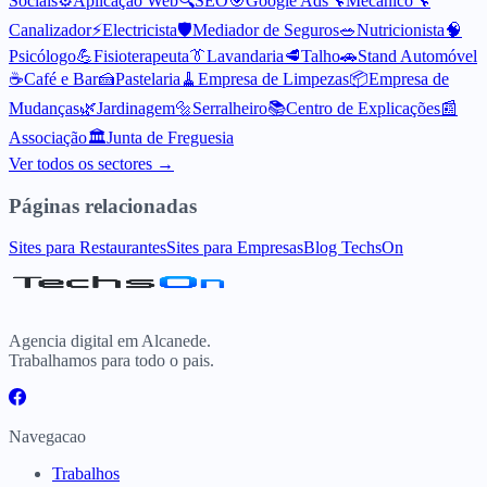
Sociais
⚙️
Aplicação Web
🔍
SEO
🎯
Google Ads
🔧
Mecânico
🔧
Canalizador
⚡
Electricista
🛡️
Mediador de Seguros
🥗
Nutricionista
🧠
Psicólogo
💪
Fisioterapeuta
👔
Lavandaria
🥩
Talho
🚗
Stand Automóvel
☕
Café e Bar
🍰
Pastelaria
🧹
Empresa de Limpezas
📦
Empresa de
Mudanças
🌿
Jardinagem
🔩
Serralheiro
📚
Centro de Explicações
📰
Associação
🏛️
Junta de Freguesia
Ver todos os sectores →
Páginas relacionadas
Sites para Restaurantes
Sites para Empresas
Blog TechsOn
Agencia digital em Alcanede.
Trabalhamos para todo o pais.
Navegacao
Trabalhos