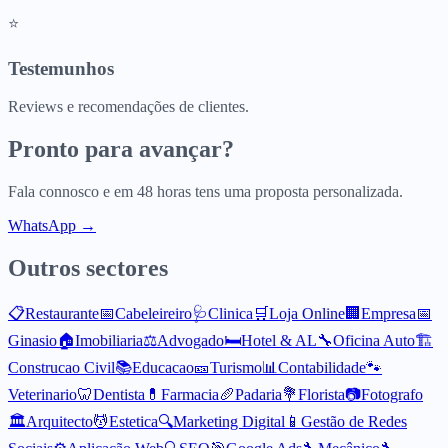
⭐
Testemunhos
Reviews e recomendações de clientes.
Pronto para avançar?
Fala connosco e em 48 horas tens uma proposta personalizada.
WhatsApp →
Outros sectores
📋
Restaurante
📅
Cabeleireiro
🩺
Clinica
🛒
Loja Online
🏢
Empresa
📅
Ginasio
🏠
Imobiliaria
⚖️
Advogado
🛏️
Hotel & AL
🔧
Oficina Auto
🏗️
Construcao Civil
📚
Educacao
🎫
Turismo
📊
Contabilidade
🐾
Veterinario
🦷
Dentista
💊
Farmacia
🥖
Padaria
💐
Florista
📷
Fotografo
🏛️
Arquitecto
💆
Estetica
🔍
Marketing Digital
📱
Gestão de Redes