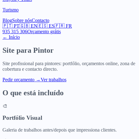
Turismo
Blog
Sobre nós
Contacto
🇵🇹
PT
🇬🇧
EN
🇪🇸
ES
🇫🇷
FR
935 315 306
Orçamento grátis
← Início
Site para
Pintor
Site profissional para pintores: portfólio, orçamentos online, zona de
cobertura e contacto directo.
Pedir orçamento
→
Ver trabalhos
O que está incluído
🎨
Portfólio Visual
Galeria de trabalhos antes/depois que impressiona clientes.