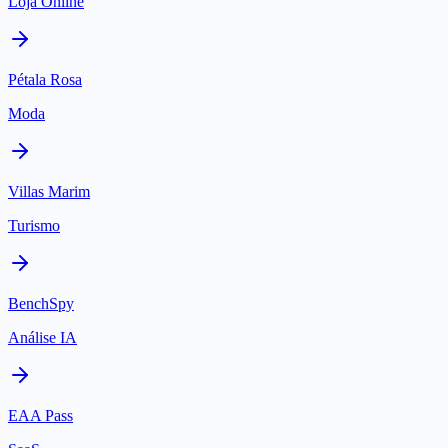
Loja Online
Pétala Rosa
Moda
Villas Marim
Turismo
BenchSpy
Análise IA
EAA Pass