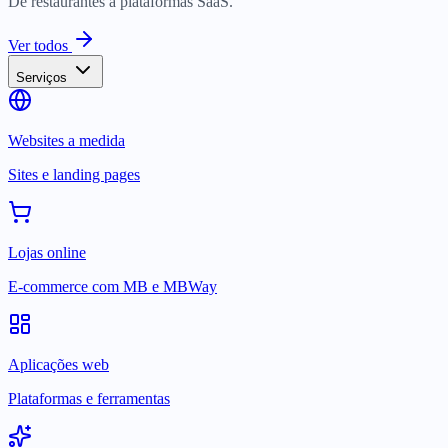
De restaurantes a plataformas SaaS.
Ver todos
Serviços
Websites a medida
Sites e landing pages
Lojas online
E-commerce com MB e MBWay
Aplicações web
Plataformas e ferramentas