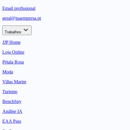
Email profissional
geral@tuaempresa.pt
Trabalhos
JJP Home
Loja Online
Pétala Rosa
Moda
Villas Marim
Turismo
BenchSpy
Análise IA
EAA Pass