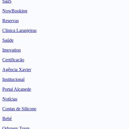
SaaS
NowBooking
Reservas
Clinica Laranjeiras
Saúde
Imovation
Certificação
Agência Xavier
Institucional
Portal Alcanede
Notícias
Contas de Silicone
Bebé
Odyssey Tours