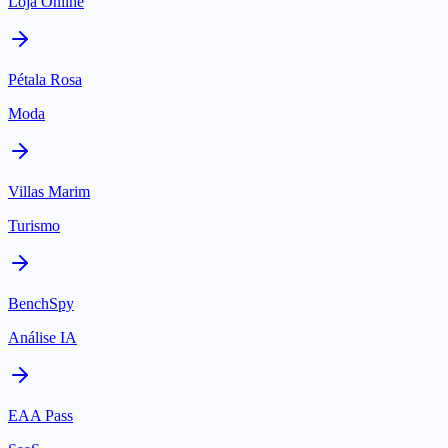
Loja Online
Pétala Rosa
Moda
Villas Marim
Turismo
BenchSpy
Análise IA
EAA Pass