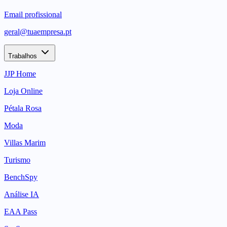
Email profissional
geral@tuaempresa.pt
Trabalhos
JJP Home
Loja Online
Pétala Rosa
Moda
Villas Marim
Turismo
BenchSpy
Análise IA
EAA Pass