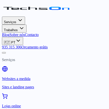
Serviços
Trabalhos
Blog
Sobre nós
Contacto
🇵🇹
PT
935 315 306
Orçamento grátis
Serviços
Websites a medida
Sites e landing pages
Lojas online