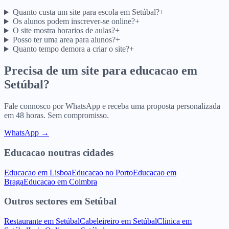
Quanto custa um site para escola em Setúbal?
+
Os alunos podem inscrever-se online?
+
O site mostra horarios de aulas?
+
Posso ter uma area para alunos?
+
Quanto tempo demora a criar o site?
+
Precisa de um site para
educacao
em
Setúbal
?
Fale connosco por WhatsApp e receba uma proposta personalizada
em 48 horas. Sem compromisso.
WhatsApp →
Educacao
noutras cidades
Educacao
em
Lisboa
Educacao
no
Porto
Educacao
em
Braga
Educacao
em
Coimbra
Outros sectores
em
Setúbal
Restaurante
em
Setúbal
Cabeleireiro
em
Setúbal
Clinica
em