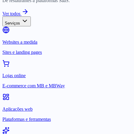
De restaurantes a plataformas SaaS.
Ver todos
Serviços
Websites a medida
Sites e landing pages
Lojas online
E-commerce com MB e MBWay
Aplicações web
Plataformas e ferramentas