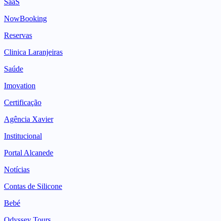
SaaS
NowBooking
Reservas
Clinica Laranjeiras
Saúde
Imovation
Certificação
Agência Xavier
Institucional
Portal Alcanede
Notícias
Contas de Silicone
Bebé
Odyssey Tours