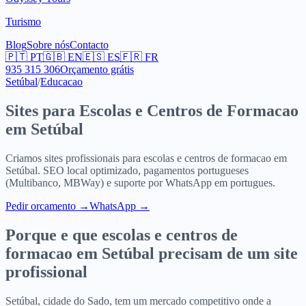
Turismo
Blog
Sobre nós
Contacto
🇵🇹
PT
🇬🇧
EN
🇪🇸
ES
🇫🇷
FR
935 315 306
Orçamento grátis
Setúbal
/
Educacao
Sites para
Escolas e Centros de Formacao
em
Setúbal
Criamos sites profissionais para
escolas e centros de formacao
em
Setúbal
. SEO local optimizado, pagamentos portugueses
(Multibanco, MBWay) e suporte por WhatsApp em portugues.
Pedir orcamento
→
WhatsApp →
Porque e que
escolas e centros de
formacao
em
Setúbal
precisam de um site
profissional
Setúbal, cidade do Sado, tem um mercado competitivo onde a