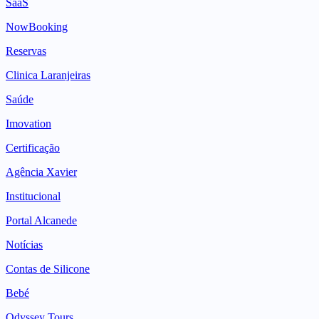
SaaS
NowBooking
Reservas
Clinica Laranjeiras
Saúde
Imovation
Certificação
Agência Xavier
Institucional
Portal Alcanede
Notícias
Contas de Silicone
Bebé
Odyssey Tours