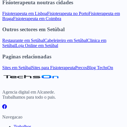
Fisioterapeuta
noutras cidades
Fisioterapeuta
em
Lisboa
Fisioterapeuta
no
Porto
Fisioterapeuta
em
Braga
Fisioterapeuta
em
Coimbra
Outros sectores
em
Setúbal
Restaurante
em
Setúbal
Cabeleireiro
em
Setúbal
Clinica
em
Setúbal
Loja Online
em
Setúbal
Paginas relacionadas
Sites
em
Setúbal
Sites para
Fisioterapeuta
Precos
Blog TechsOn
Agencia digital em Alcanede.
Trabalhamos para todo o pais.
Navegacao
Trabalhos