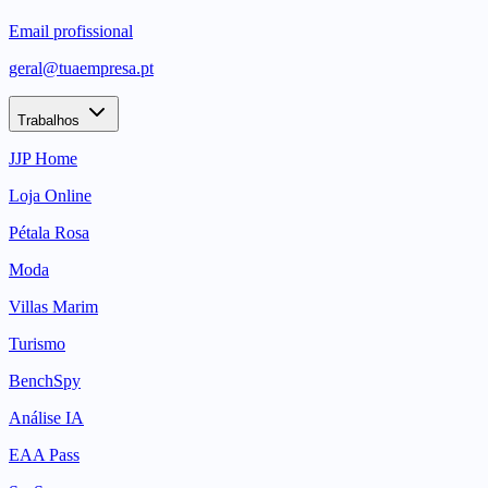
Email profissional
geral@tuaempresa.pt
Trabalhos
JJP Home
Loja Online
Pétala Rosa
Moda
Villas Marim
Turismo
BenchSpy
Análise IA
EAA Pass