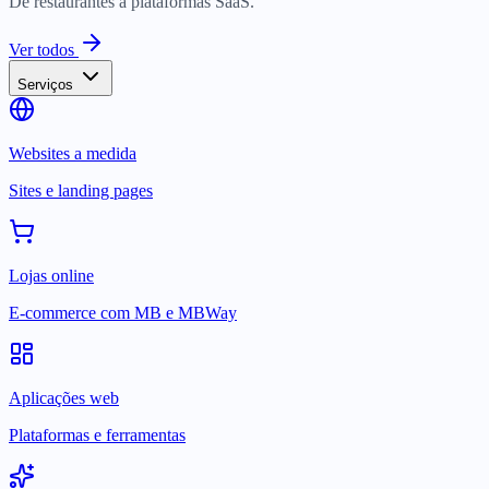
De restaurantes a plataformas SaaS.
Ver todos
Serviços
Websites a medida
Sites e landing pages
Lojas online
E-commerce com MB e MBWay
Aplicações web
Plataformas e ferramentas