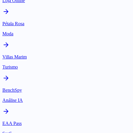
Loja Online
Pétala Rosa
Moda
Villas Marim
Turismo
BenchSpy
Análise IA
EAA Pass