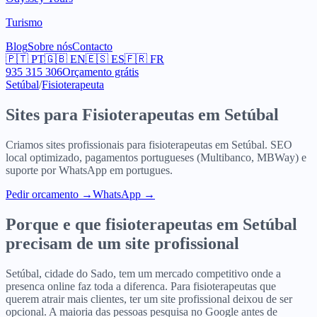
Turismo
Blog
Sobre nós
Contacto
🇵🇹
PT
🇬🇧
EN
🇪🇸
ES
🇫🇷
FR
935 315 306
Orçamento grátis
Setúbal
/
Fisioterapeuta
Sites para
Fisioterapeutas
em
Setúbal
Criamos sites profissionais para
fisioterapeutas
em
Setúbal
. SEO
local optimizado, pagamentos portugueses (Multibanco, MBWay) e
suporte por WhatsApp em portugues.
Pedir orcamento
→
WhatsApp →
Porque e que
fisioterapeutas
em
Setúbal
precisam de um site profissional
Setúbal, cidade do Sado, tem um mercado competitivo onde a
presenca online faz toda a diferenca. Para fisioterapeutas que
querem atrair mais clientes, ter um site profissional deixou de ser
opcional. A maioria das pessoas pesquisa no Google antes de