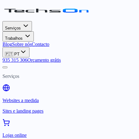
Serviços
Trabalhos
Blog
Sobre nós
Contacto
🇵🇹
PT
935 315 306
Orçamento grátis
Serviços
Websites a medida
Sites e landing pages
Lojas online