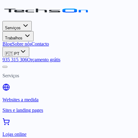
Serviços
Trabalhos
Blog
Sobre nós
Contacto
🇵🇹
PT
935 315 306
Orçamento grátis
Serviços
Websites a medida
Sites e landing pages
Lojas online