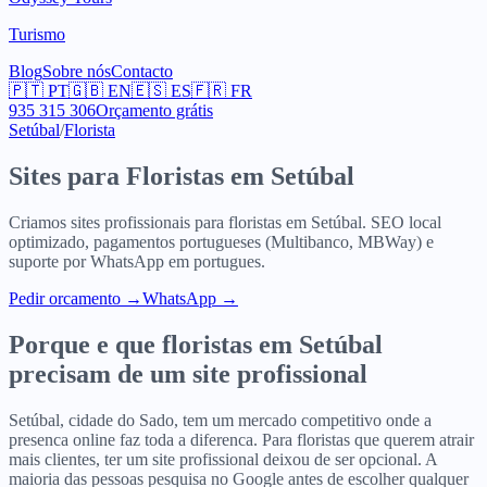
Turismo
Blog
Sobre nós
Contacto
🇵🇹
PT
🇬🇧
EN
🇪🇸
ES
🇫🇷
FR
935 315 306
Orçamento grátis
Setúbal
/
Florista
Sites para
Floristas
em
Setúbal
Criamos sites profissionais para
floristas
em
Setúbal
. SEO local
optimizado, pagamentos portugueses (Multibanco, MBWay) e
suporte por WhatsApp em portugues.
Pedir orcamento
→
WhatsApp →
Porque e que
floristas
em
Setúbal
precisam de um site profissional
Setúbal, cidade do Sado, tem um mercado competitivo onde a
presenca online faz toda a diferenca. Para floristas que querem atrair
mais clientes, ter um site profissional deixou de ser opcional. A
maioria das pessoas pesquisa no Google antes de escolher qualquer