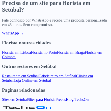
Precisa de um site para
florista
em
Setúbal
?
Fale connosco por WhatsApp e receba uma proposta personalizada
em 48 horas. Sem compromisso.
WhatsApp →
Florista
noutras cidades
Florista
em
Lisboa
Florista
no
Porto
Florista
em
Braga
Florista
em
Coimbra
Outros sectores
em
Setúbal
Restaurante
em
Setúbal
Cabeleireiro
em
Setúbal
Clinica
em
Setúbal
Loja Online
em
Setúbal
Paginas relacionadas
Sites
em
Setúbal
Sites para
Florista
Precos
Blog TechsOn