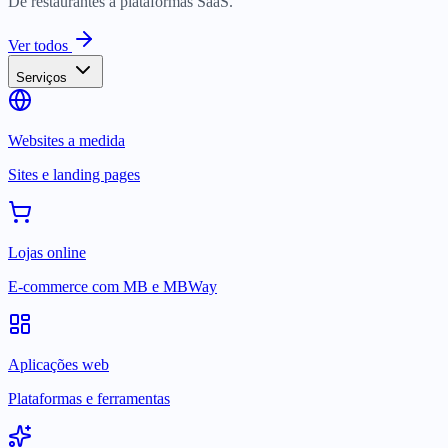
De restaurantes a plataformas SaaS.
Ver todos
Serviços
Websites a medida
Sites e landing pages
Lojas online
E-commerce com MB e MBWay
Aplicações web
Plataformas e ferramentas