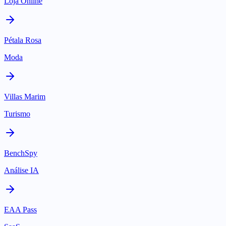
Loja Online
Pétala Rosa
Moda
Villas Marim
Turismo
BenchSpy
Análise IA
EAA Pass