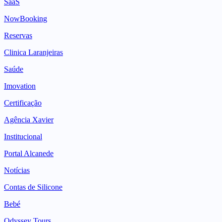
SaaS
NowBooking
Reservas
Clinica Laranjeiras
Saúde
Imovation
Certificação
Agência Xavier
Institucional
Portal Alcanede
Notícias
Contas de Silicone
Bebé
Odyssey Tours