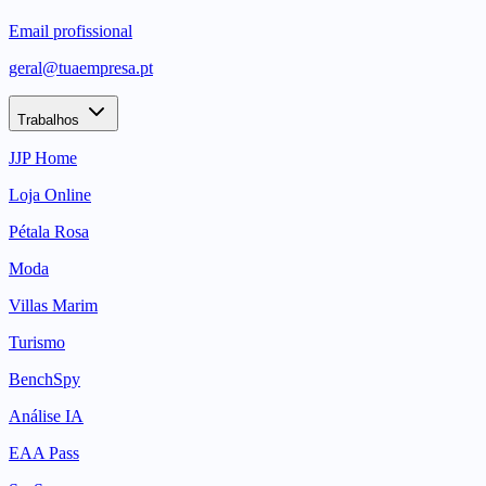
Email profissional
geral@tuaempresa.pt
Trabalhos
JJP Home
Loja Online
Pétala Rosa
Moda
Villas Marim
Turismo
BenchSpy
Análise IA
EAA Pass