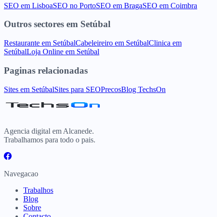
SEO
em
Lisboa
SEO
no
Porto
SEO
em
Braga
SEO
em
Coimbra
Outros sectores
em
Setúbal
Restaurante
em
Setúbal
Cabeleireiro
em
Setúbal
Clinica
em
Setúbal
Loja Online
em
Setúbal
Paginas relacionadas
Sites
em
Setúbal
Sites para
SEO
Precos
Blog TechsOn
Agencia digital em Alcanede.
Trabalhamos para todo o pais.
Navegacao
Trabalhos
Blog
Sobre
Contacto