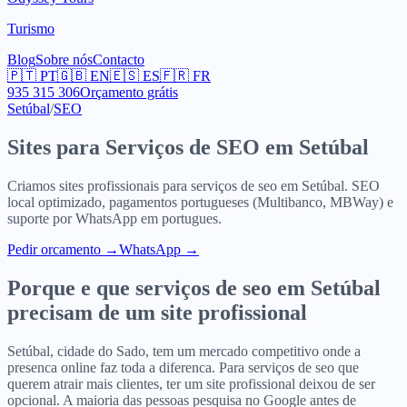
Turismo
Blog
Sobre nós
Contacto
🇵🇹
PT
🇬🇧
EN
🇪🇸
ES
🇫🇷
FR
935 315 306
Orçamento grátis
Setúbal
/
SEO
Sites para
Serviços de SEO
em
Setúbal
Criamos sites profissionais para
serviços de seo
em
Setúbal
. SEO
local optimizado, pagamentos portugueses (Multibanco, MBWay) e
suporte por WhatsApp em portugues.
Pedir orcamento
→
WhatsApp →
Porque e que
serviços de seo
em
Setúbal
precisam de um site profissional
Setúbal, cidade do Sado, tem um mercado competitivo onde a
presenca online faz toda a diferenca. Para serviços de seo que
querem atrair mais clientes, ter um site profissional deixou de ser
opcional. A maioria das pessoas pesquisa no Google antes de