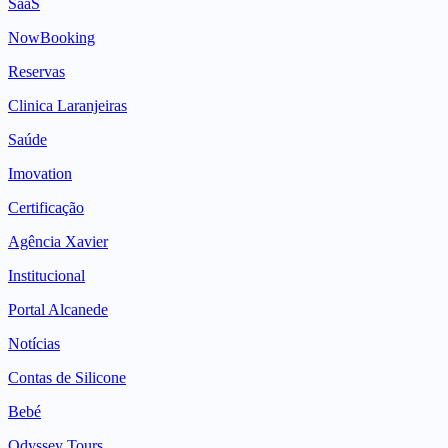
SaaS
NowBooking
Reservas
Clinica Laranjeiras
Saúde
Imovation
Certificação
Agência Xavier
Institucional
Portal Alcanede
Notícias
Contas de Silicone
Bebé
Odyssey Tours