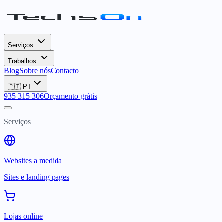
Serviços
Trabalhos
Blog
Sobre nós
Contacto
🇵🇹
PT
935 315 306
Orçamento grátis
Serviços
Websites a medida
Sites e landing pages
Lojas online