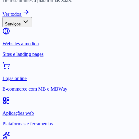
De restaurantes a plataformas SaaS.
Ver todos
Serviços
Websites a medida
Sites e landing pages
Lojas online
E-commerce com MB e MBWay
Aplicações web
Plataformas e ferramentas