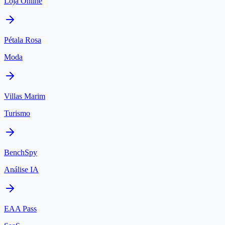
Loja Online
Pétala Rosa
Moda
Villas Marim
Turismo
BenchSpy
Análise IA
EAA Pass