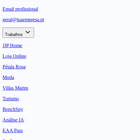
Email profissional
geral@tuaempresa.pt
Trabalhos
JJP Home
Loja Online
Pétala Rosa
Moda
Villas Marim
Turismo
BenchSpy
Análise IA
EAA Pass