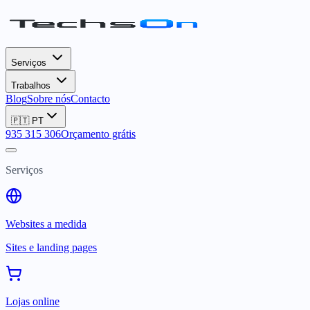
Serviços
Trabalhos
Blog
Sobre nós
Contacto
🇵🇹
PT
935 315 306
Orçamento grátis
Serviços
Websites a medida
Sites e landing pages
Lojas online