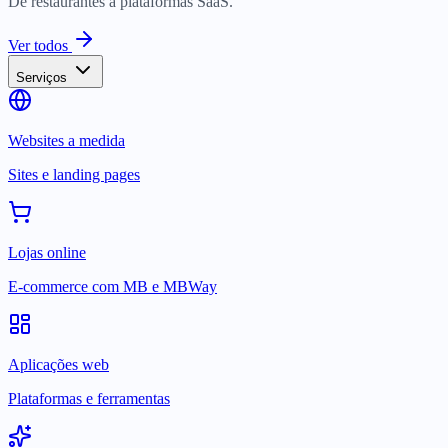
De restaurantes a plataformas SaaS.
Ver todos
Serviços
Websites a medida
Sites e landing pages
Lojas online
E-commerce com MB e MBWay
Aplicações web
Plataformas e ferramentas