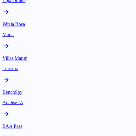
Loja Online
Pétala Rosa
Moda
Villas Marim
Turismo
BenchSpy
Análise IA
EAA Pass