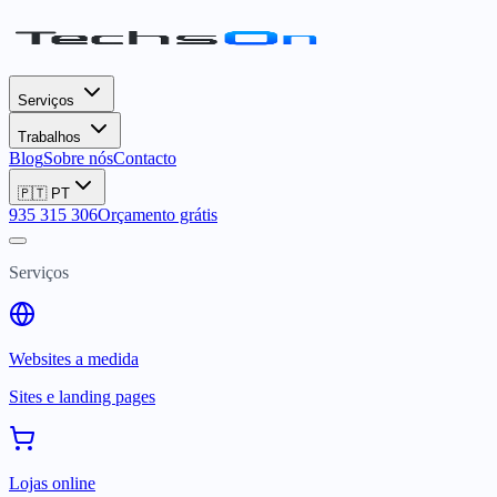
Serviços
Trabalhos
Blog
Sobre nós
Contacto
🇵🇹
PT
935 315 306
Orçamento grátis
Serviços
Websites a medida
Sites e landing pages
Lojas online