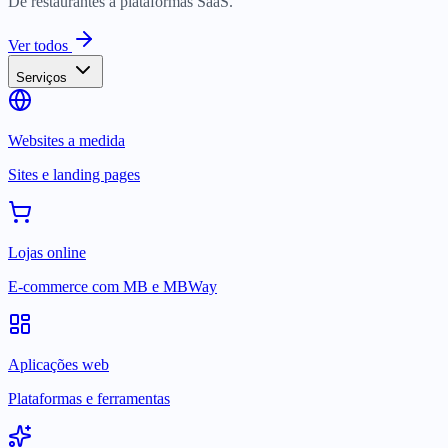
De restaurantes a plataformas SaaS.
Ver todos
Serviços
Websites a medida
Sites e landing pages
Lojas online
E-commerce com MB e MBWay
Aplicações web
Plataformas e ferramentas