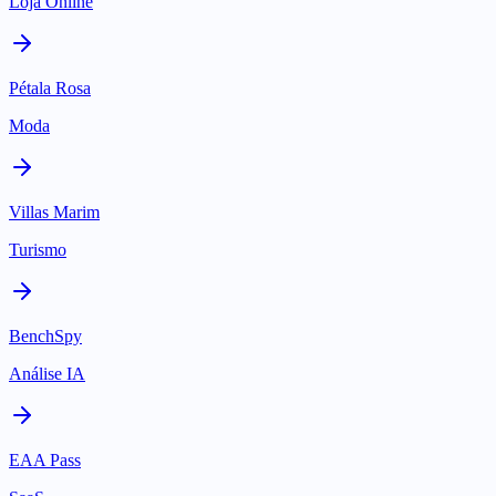
Loja Online
Pétala Rosa
Moda
Villas Marim
Turismo
BenchSpy
Análise IA
EAA Pass