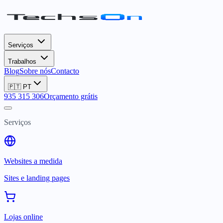
Serviços
Trabalhos
Blog
Sobre nós
Contacto
🇵🇹
PT
935 315 306
Orçamento grátis
Serviços
Websites a medida
Sites e landing pages
Lojas online