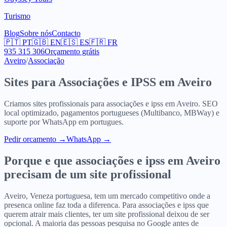
Turismo
Blog
Sobre nós
Contacto
🇵🇹
PT
🇬🇧
EN
🇪🇸
ES
🇫🇷
FR
935 315 306
Orçamento grátis
Aveiro
/
Associação
Sites para
Associações e IPSS
em
Aveiro
Criamos sites profissionais para
associações e ipss
em
Aveiro
. SEO
local optimizado, pagamentos portugueses (Multibanco, MBWay) e
suporte por WhatsApp em portugues.
Pedir orcamento
→
WhatsApp →
Porque e que
associações e ipss
em
Aveiro
precisam de um site profissional
Aveiro, Veneza portuguesa, tem um mercado competitivo onde a
presenca online faz toda a diferenca. Para associações e ipss que
querem atrair mais clientes, ter um site profissional deixou de ser
opcional. A maioria das pessoas pesquisa no Google antes de