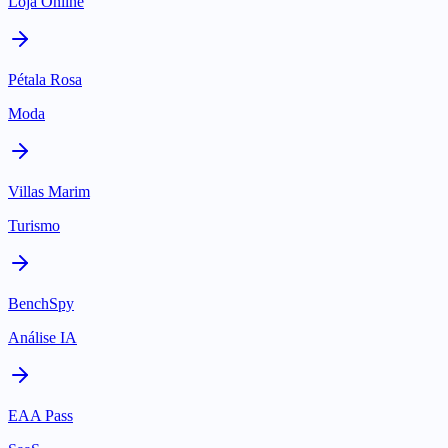
Loja Online
Pétala Rosa
Moda
Villas Marim
Turismo
BenchSpy
Análise IA
EAA Pass