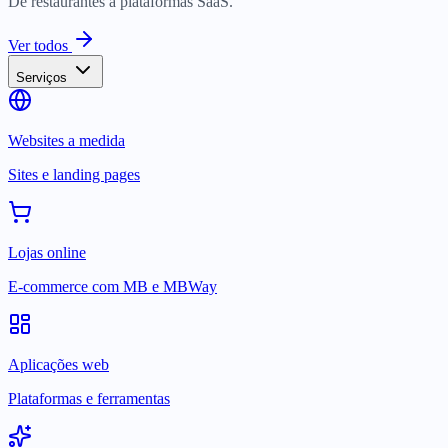
De restaurantes a plataformas SaaS.
Ver todos
Serviços
Websites a medida
Sites e landing pages
Lojas online
E-commerce com MB e MBWay
Aplicações web
Plataformas e ferramentas