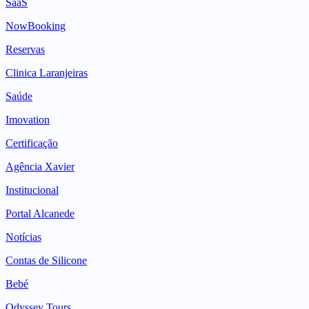
SaaS
NowBooking
Reservas
Clinica Laranjeiras
Saúde
Imovation
Certificação
Agência Xavier
Institucional
Portal Alcanede
Notícias
Contas de Silicone
Bebé
Odyssey Tours