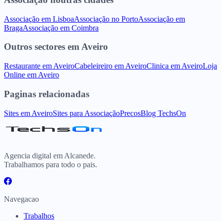
Associação
em
Lisboa
Associação
no
Porto
Associação
em
Braga
Associação
em
Coimbra
Outros sectores
em
Aveiro
Restaurante
em
Aveiro
Cabeleireiro
em
Aveiro
Clinica
em
Aveiro
Loja
Online
em
Aveiro
Paginas relacionadas
Sites
em
Aveiro
Sites para
Associação
Precos
Blog TechsOn
Agencia digital em Alcanede.
Trabalhamos para todo o pais.
Navegacao
Trabalhos