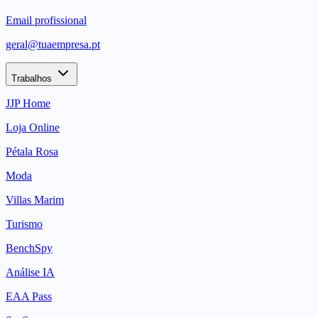
Email profissional
geral@tuaempresa.pt
Trabalhos
JJP Home
Loja Online
Pétala Rosa
Moda
Villas Marim
Turismo
BenchSpy
Análise IA
EAA Pass