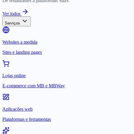
De restaurantes a plataformas SaaS.
Ver todos
Serviços
Websites a medida
Sites e landing pages
Lojas online
E-commerce com MB e MBWay
Aplicações web
Plataformas e ferramentas