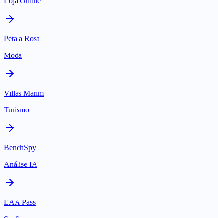
Loja Online
Pétala Rosa
Moda
Villas Marim
Turismo
BenchSpy
Análise IA
EAA Pass