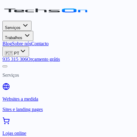
Serviços
Trabalhos
Blog
Sobre nós
Contacto
🇵🇹
PT
935 315 306
Orçamento grátis
Serviços
Websites a medida
Sites e landing pages
Lojas online