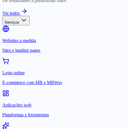
De restaurantes a plataformas SaaS.
Ver todos
Serviços
Websites a medida
Sites e landing pages
Lojas online
E-commerce com MB e MBWay
Aplicações web
Plataformas e ferramentas