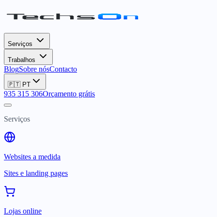
Serviços
Trabalhos
Blog
Sobre nós
Contacto
🇵🇹
PT
935 315 306
Orçamento grátis
Serviços
Websites a medida
Sites e landing pages
Lojas online