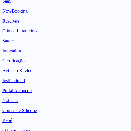
SaaS
NowBooking
Reservas
Clinica Laranjeiras
Saúde
Imovation
Certificação
Agência Xavier
Institucional
Portal Alcanede
Notícias
Contas de Silicone
Bebé
Odyssey Tours