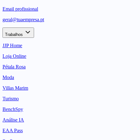
Email profissional
geral@tuaempresa.pt
Trabalhos
JJP Home
Loja Online
Pétala Rosa
Moda
Villas Marim
Turismo
BenchSpy
Análise IA
EAA Pass