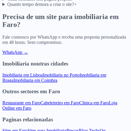
Quanto tempo demora a criar o site?
+
Precisa de um site para
imobiliaria
em
Faro
?
Fale connosco por WhatsApp e receba uma proposta personalizada
em 48 horas. Sem compromisso.
WhatsApp →
Imobiliaria
noutras cidades
Imobiliaria
em
Lisboa
Imobiliaria
no
Porto
Imobiliaria
em
Braga
Imobiliaria
em
Coimbra
Outros sectores
em
Faro
Restaurante
em
Faro
Cabeleireiro
em
Faro
Clinica
em
Faro
Loja
Online
em
Faro
Paginas relacionadas
Sites
em
Faro
Sites para
Imobiliaria
Precos
Blog TechsOn