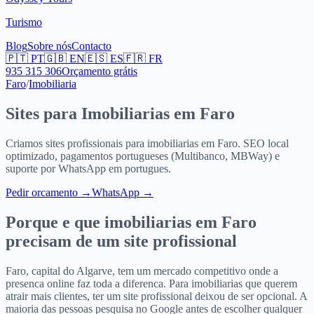
Turismo
Blog
Sobre nós
Contacto
🇵🇹
PT
🇬🇧
EN
🇪🇸
ES
🇫🇷
FR
935 315 306
Orçamento grátis
Faro
/
Imobiliaria
Sites para
Imobiliarias
em
Faro
Criamos sites profissionais para
imobiliarias
em
Faro
. SEO local
optimizado, pagamentos portugueses (Multibanco, MBWay) e
suporte por WhatsApp em portugues.
Pedir orcamento
→
WhatsApp →
Porque e que
imobiliarias
em
Faro
precisam de um site profissional
Faro, capital do Algarve, tem um mercado competitivo onde a
presenca online faz toda a diferenca. Para imobiliarias que querem
atrair mais clientes, ter um site profissional deixou de ser opcional. A
maioria das pessoas pesquisa no Google antes de escolher qualquer