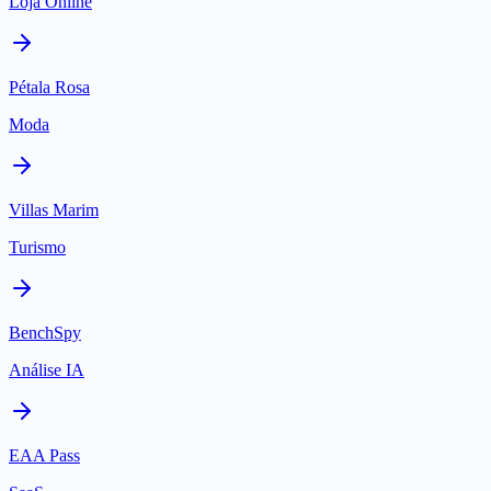
Loja Online
Pétala Rosa
Moda
Villas Marim
Turismo
BenchSpy
Análise IA
EAA Pass