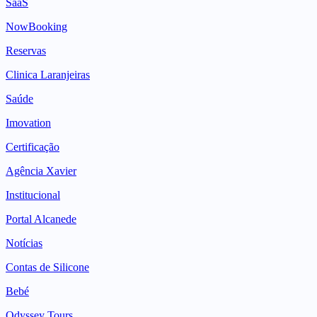
SaaS
NowBooking
Reservas
Clinica Laranjeiras
Saúde
Imovation
Certificação
Agência Xavier
Institucional
Portal Alcanede
Notícias
Contas de Silicone
Bebé
Odyssey Tours