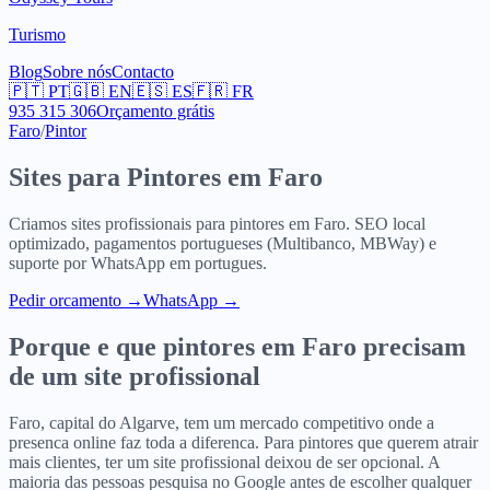
Turismo
Blog
Sobre nós
Contacto
🇵🇹
PT
🇬🇧
EN
🇪🇸
ES
🇫🇷
FR
935 315 306
Orçamento grátis
Faro
/
Pintor
Sites para
Pintores
em
Faro
Criamos sites profissionais para
pintores
em
Faro
. SEO local
optimizado, pagamentos portugueses (Multibanco, MBWay) e
suporte por WhatsApp em portugues.
Pedir orcamento
→
WhatsApp →
Porque e que
pintores
em
Faro
precisam
de um site profissional
Faro, capital do Algarve, tem um mercado competitivo onde a
presenca online faz toda a diferenca. Para pintores que querem atrair
mais clientes, ter um site profissional deixou de ser opcional. A
maioria das pessoas pesquisa no Google antes de escolher qualquer