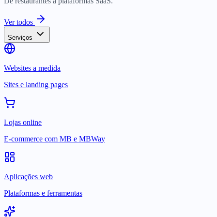
De restaurantes a plataformas SaaS.
Ver todos
Serviços
Websites a medida
Sites e landing pages
Lojas online
E-commerce com MB e MBWay
Aplicações web
Plataformas e ferramentas