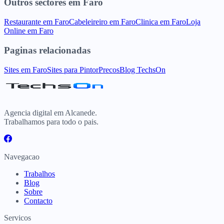
Outros sectores
em
Faro
Restaurante
em
Faro
Cabeleireiro
em
Faro
Clinica
em
Faro
Loja
Online
em
Faro
Paginas relacionadas
Sites
em
Faro
Sites para
Pintor
Precos
Blog TechsOn
Agencia digital em Alcanede.
Trabalhamos para todo o pais.
Navegacao
Trabalhos
Blog
Sobre
Contacto
Servicos