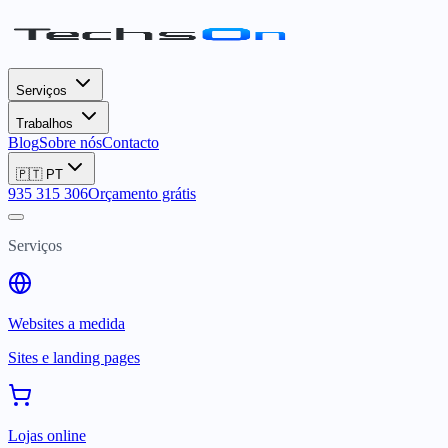
Serviços
Trabalhos
Blog
Sobre nós
Contacto
🇵🇹
PT
935 315 306
Orçamento grátis
Serviços
Websites a medida
Sites e landing pages
Lojas online