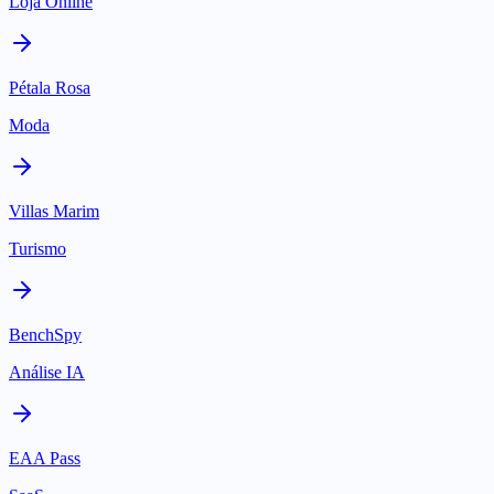
Loja Online
Pétala Rosa
Moda
Villas Marim
Turismo
BenchSpy
Análise IA
EAA Pass