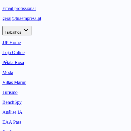
Email profissional
geral@tuaempresa.pt
Trabalhos
JJP Home
Loja Online
Pétala Rosa
Moda
Villas Marim
Turismo
BenchSpy
Análise IA
EAA Pass