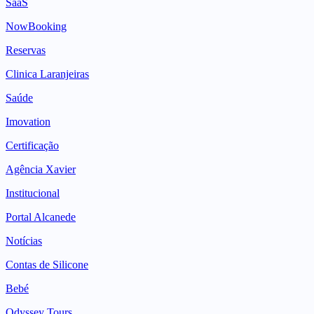
SaaS
NowBooking
Reservas
Clinica Laranjeiras
Saúde
Imovation
Certificação
Agência Xavier
Institucional
Portal Alcanede
Notícias
Contas de Silicone
Bebé
Odyssey Tours