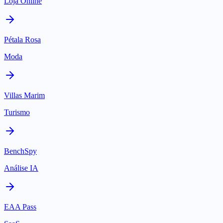
Loja Online
Pétala Rosa
Moda
Villas Marim
Turismo
BenchSpy
Análise IA
EAA Pass