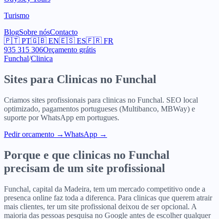
Turismo
Blog
Sobre nós
Contacto
🇵🇹
PT
🇬🇧
EN
🇪🇸
ES
🇫🇷
FR
935 315 306
Orçamento grátis
Funchal
/
Clinica
Sites para
Clinicas
no
Funchal
Criamos sites profissionais para
clinicas
no
Funchal
. SEO local
optimizado, pagamentos portugueses (Multibanco, MBWay) e
suporte por WhatsApp em portugues.
Pedir orcamento
→
WhatsApp →
Porque e que
clinicas
no
Funchal
precisam de um site profissional
Funchal, capital da Madeira, tem um mercado competitivo onde a
presenca online faz toda a diferenca. Para clinicas que querem atrair
mais clientes, ter um site profissional deixou de ser opcional. A
maioria das pessoas pesquisa no Google antes de escolher qualquer