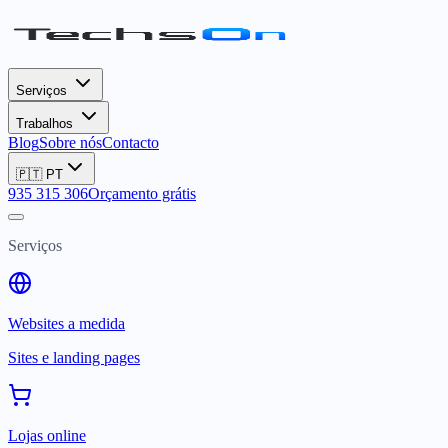
Serviços
Trabalhos
Blog
Sobre nós
Contacto
🇵🇹
PT
935 315 306
Orçamento grátis
Serviços
Websites a medida
Sites e landing pages
Lojas online