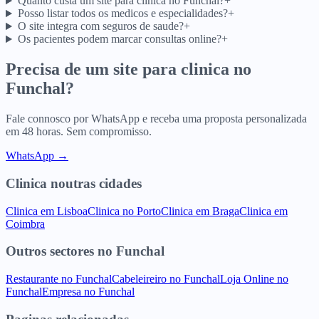
Quanto custa um site para clinica no Funchal?
+
Posso listar todos os medicos e especialidades?
+
O site integra com seguros de saude?
+
Os pacientes podem marcar consultas online?
+
Precisa de um site para
clinica
no
Funchal
?
Fale connosco por WhatsApp e receba uma proposta personalizada
em 48 horas. Sem compromisso.
WhatsApp →
Clinica
noutras cidades
Clinica
em
Lisboa
Clinica
no
Porto
Clinica
em
Braga
Clinica
em
Coimbra
Outros sectores
no
Funchal
Restaurante
no
Funchal
Cabeleireiro
no
Funchal
Loja Online
no
Funchal
Empresa
no
Funchal