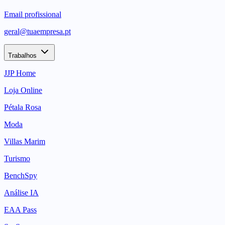
Email profissional
geral@tuaempresa.pt
Trabalhos
JJP Home
Loja Online
Pétala Rosa
Moda
Villas Marim
Turismo
BenchSpy
Análise IA
EAA Pass