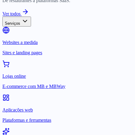
De restaurantes a plataformas SaaS.
Ver todos
Serviços
Websites a medida
Sites e landing pages
Lojas online
E-commerce com MB e MBWay
Aplicações web
Plataformas e ferramentas