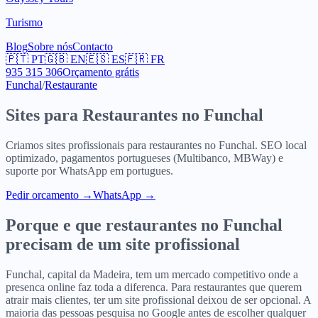
Turismo
Blog
Sobre nós
Contacto
🇵🇹
PT
🇬🇧
EN
🇪🇸
ES
🇫🇷
FR
935 315 306
Orçamento grátis
Funchal
/
Restaurante
Sites para
Restaurantes
no
Funchal
Criamos sites profissionais para
restaurantes
no
Funchal
. SEO local
optimizado, pagamentos portugueses (Multibanco, MBWay) e
suporte por WhatsApp em portugues.
Pedir orcamento
→
WhatsApp →
Porque e que
restaurantes
no
Funchal
precisam de um site profissional
Funchal, capital da Madeira, tem um mercado competitivo onde a
presenca online faz toda a diferenca. Para restaurantes que querem
atrair mais clientes, ter um site profissional deixou de ser opcional. A
maioria das pessoas pesquisa no Google antes de escolher qualquer