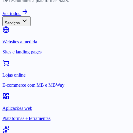
De restaurantes a plataformas SaaS.
Ver todos
Serviços
Websites a medida
Sites e landing pages
Lojas online
E-commerce com MB e MBWay
Aplicações web
Plataformas e ferramentas