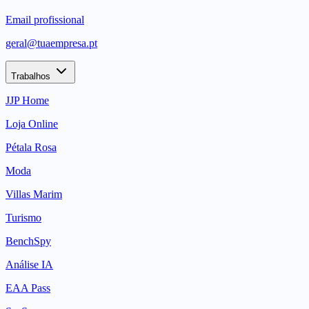
Email profissional
geral@tuaempresa.pt
Trabalhos
JJP Home
Loja Online
Pétala Rosa
Moda
Villas Marim
Turismo
BenchSpy
Análise IA
EAA Pass