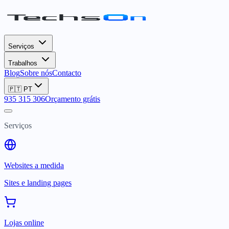
Serviços
Trabalhos
Blog
Sobre nós
Contacto
🇵🇹
PT
935 315 306
Orçamento grátis
Serviços
Websites a medida
Sites e landing pages
Lojas online