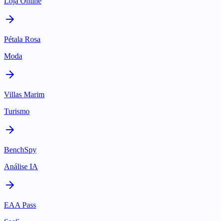
Loja Online
Pétala Rosa
Moda
Villas Marim
Turismo
BenchSpy
Análise IA
EAA Pass