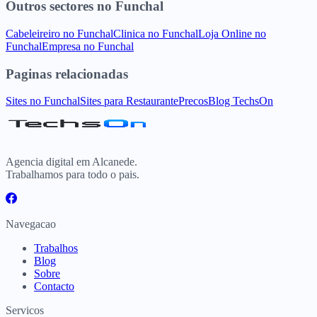
Outros sectores
no
Funchal
Cabeleireiro
no
Funchal
Clinica
no
Funchal
Loja Online
no
Funchal
Empresa
no
Funchal
Paginas relacionadas
Sites
no
Funchal
Sites para
Restaurante
Precos
Blog TechsOn
Agencia digital em Alcanede.
Trabalhamos para todo o pais.
Navegacao
Trabalhos
Blog
Sobre
Contacto
Servicos