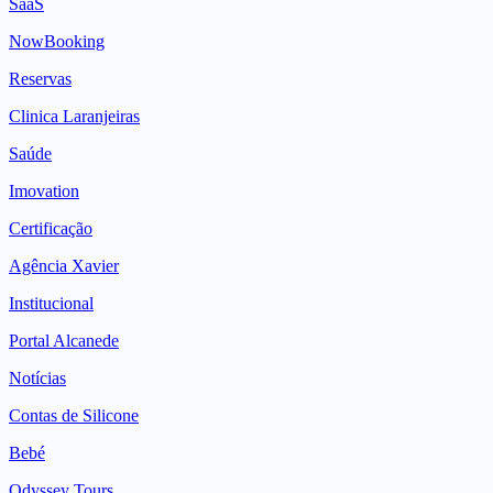
SaaS
NowBooking
Reservas
Clinica Laranjeiras
Saúde
Imovation
Certificação
Agência Xavier
Institucional
Portal Alcanede
Notícias
Contas de Silicone
Bebé
Odyssey Tours