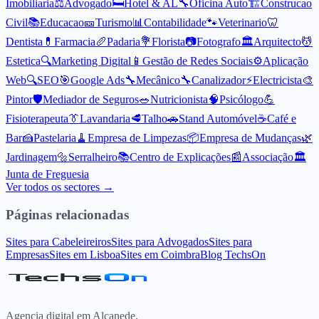
Imobiliaria
⚖️
Advogado
🛏️
Hotel & AL
🔧
Oficina Auto
🏗️
Construcao
Civil
📚
Educacao
🎫
Turismo
📊
Contabilidade
🐾
Veterinario
🦷
Dentista
💊
Farmacia
🥖
Padaria
💐
Florista
📷
Fotografo
🏛️
Arquitecto
💆
Estetica
🔍
Marketing Digital
📱
Gestão de Redes Sociais
⚙️
Aplicação
Web
🔍
SEO
🎯
Google Ads
🔧
Mecânico
🔧
Canalizador
⚡
Electricista
🎨
Pintor
🛡️
Mediador de Seguros
🥗
Nutricionista
🧠
Psicólogo
💪
Fisioterapeuta
👔
Lavandaria
🥩
Talho
🚗
Stand Automóvel
☕
Café e
Bar
🍰
Pastelaria
🧹
Empresa de Limpezas
📦
Empresa de Mudanças
🌿
Jardinagem
🔩
Serralheiro
📚
Centro de Explicações
📰
Associação
🏛️
Junta de Freguesia
Ver todos os sectores →
Páginas relacionadas
Sites para Cabeleireiros
Sites para Advogados
Sites para
Empresas
Sites em Lisboa
Sites em Coimbra
Blog TechsOn
Agencia digital em Alcanede.