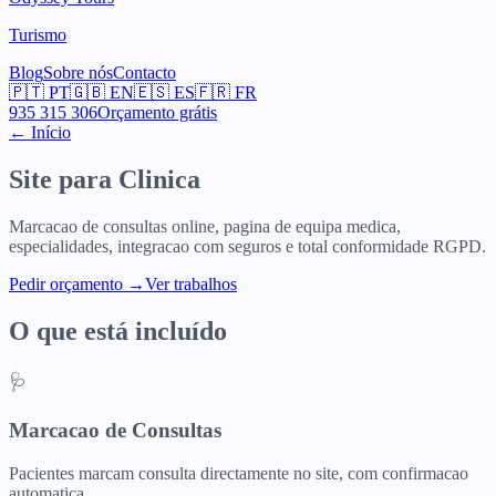
Turismo
Blog
Sobre nós
Contacto
🇵🇹
PT
🇬🇧
EN
🇪🇸
ES
🇫🇷
FR
935 315 306
Orçamento grátis
← Início
Site para
Clinica
Marcacao de consultas online, pagina de equipa medica,
especialidades, integracao com seguros e total conformidade RGPD.
Pedir orçamento
→
Ver trabalhos
O que está incluído
🩺
Marcacao de Consultas
Pacientes marcam consulta directamente no site, com confirmacao
automatica.