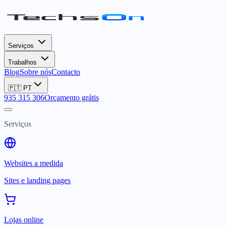
Serviços
Trabalhos
Blog
Sobre nós
Contacto
🇵🇹
PT
935 315 306
Orçamento grátis
Serviços
Websites a medida
Sites e landing pages
Lojas online