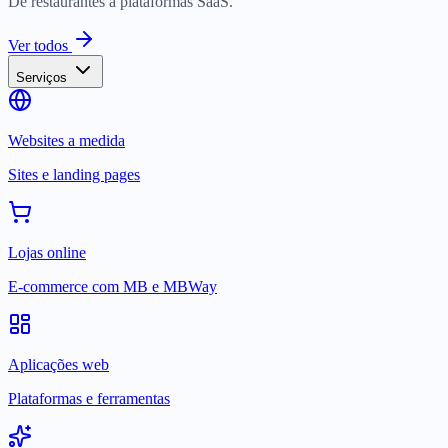
De restaurantes a plataformas SaaS.
Ver todos
Serviços
Websites a medida
Sites e landing pages
Lojas online
E-commerce com MB e MBWay
Aplicações web
Plataformas e ferramentas