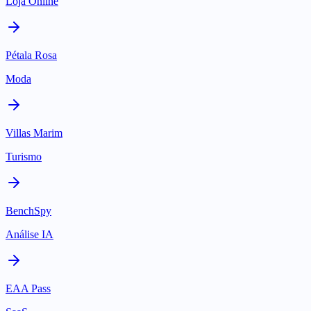
Loja Online
Pétala Rosa
Moda
Villas Marim
Turismo
BenchSpy
Análise IA
EAA Pass