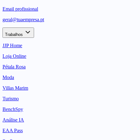
Email profissional
geral@tuaempresa.pt
Trabalhos
JJP Home
Loja Online
Pétala Rosa
Moda
Villas Marim
Turismo
BenchSpy
Análise IA
EAA Pass