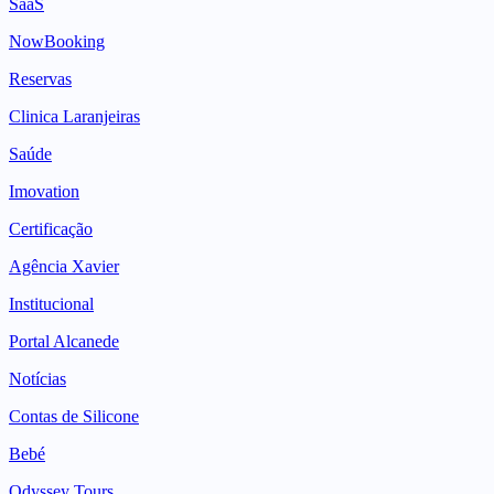
SaaS
NowBooking
Reservas
Clinica Laranjeiras
Saúde
Imovation
Certificação
Agência Xavier
Institucional
Portal Alcanede
Notícias
Contas de Silicone
Bebé
Odyssey Tours