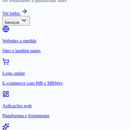
De restaurantes a plataformas SaaS.
Ver todos
Serviços
Websites a medida
Sites e landing pages
Lojas online
E-commerce com MB e MBWay
Aplicações web
Plataformas e ferramentas