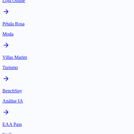
Loja Online
Pétala Rosa
Moda
Villas Marim
Turismo
BenchSpy
Análise IA
EAA Pass