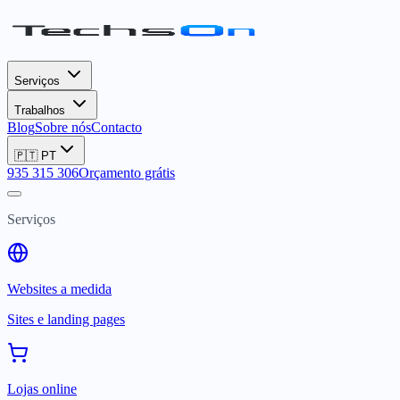
Serviços
Trabalhos
Blog
Sobre nós
Contacto
🇵🇹
PT
935 315 306
Orçamento grátis
Serviços
Websites a medida
Sites e landing pages
Lojas online