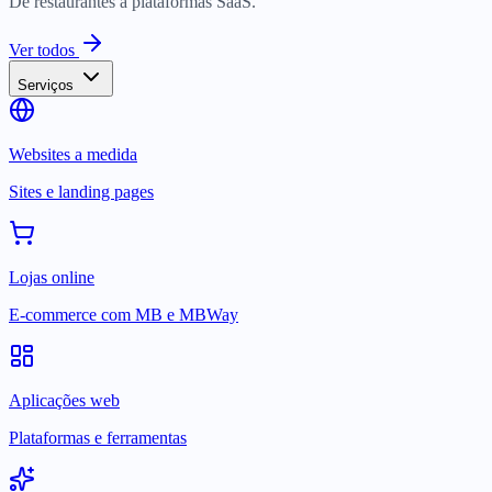
De restaurantes a plataformas SaaS.
Ver todos
Serviços
Websites a medida
Sites e landing pages
Lojas online
E-commerce com MB e MBWay
Aplicações web
Plataformas e ferramentas