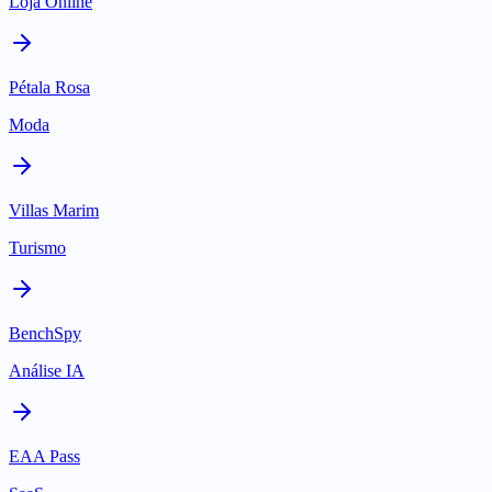
Loja Online
Pétala Rosa
Moda
Villas Marim
Turismo
BenchSpy
Análise IA
EAA Pass