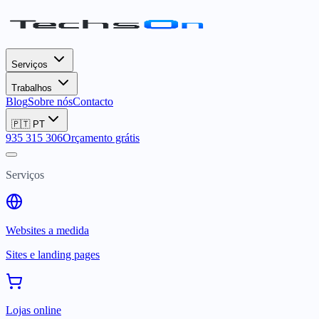
Serviços
Trabalhos
Blog
Sobre nós
Contacto
🇵🇹
PT
935 315 306
Orçamento grátis
Serviços
Websites a medida
Sites e landing pages
Lojas online