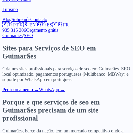
Turismo
Blog
Sobre nós
Contacto
🇵🇹
PT
🇬🇧
EN
🇪🇸
ES
🇫🇷
FR
935 315 306
Orçamento grátis
Guimarães
/
SEO
Sites para
Serviços de SEO
em
Guimarães
Criamos sites profissionais para
serviços de seo
em
Guimarães
. SEO
local optimizado, pagamentos portugueses (Multibanco, MBWay) e
suporte por WhatsApp em portugues.
Pedir orcamento
→
WhatsApp →
Porque e que
serviços de seo
em
Guimarães
precisam de um site
profissional
Guimarães, berço da nação, tem um mercado competitivo onde a