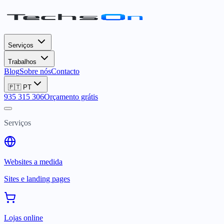
Serviços
Trabalhos
Blog
Sobre nós
Contacto
🇵🇹
PT
935 315 306
Orçamento grátis
Serviços
Websites a medida
Sites e landing pages
Lojas online