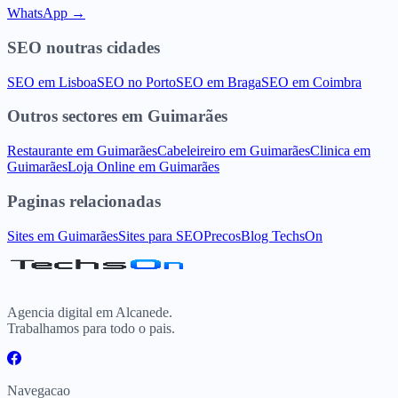
WhatsApp →
SEO
noutras cidades
SEO
em
Lisboa
SEO
no
Porto
SEO
em
Braga
SEO
em
Coimbra
Outros sectores
em
Guimarães
Restaurante
em
Guimarães
Cabeleireiro
em
Guimarães
Clinica
em
Guimarães
Loja Online
em
Guimarães
Paginas relacionadas
Sites
em
Guimarães
Sites para
SEO
Precos
Blog TechsOn
Agencia digital em Alcanede.
Trabalhamos para todo o pais.
Navegacao