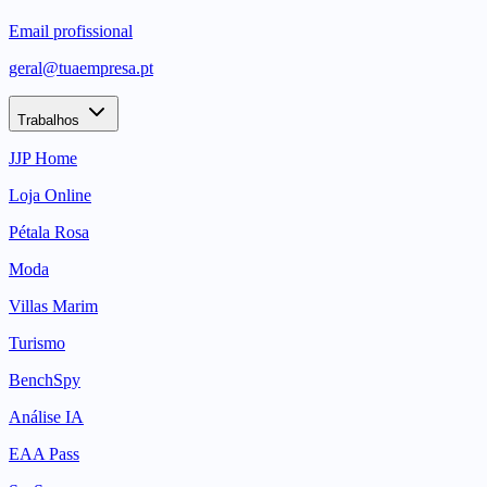
Email profissional
geral@tuaempresa.pt
Trabalhos
JJP Home
Loja Online
Pétala Rosa
Moda
Villas Marim
Turismo
BenchSpy
Análise IA
EAA Pass