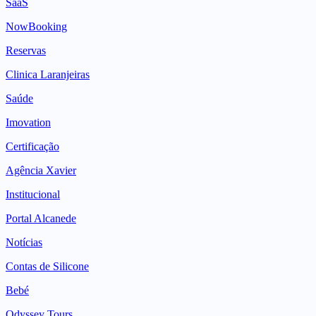
SaaS
NowBooking
Reservas
Clinica Laranjeiras
Saúde
Imovation
Certificação
Agência Xavier
Institucional
Portal Alcanede
Notícias
Contas de Silicone
Bebé
Odyssey Tours