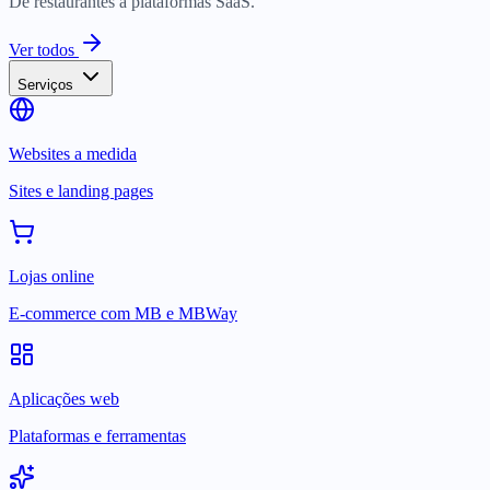
De restaurantes a plataformas SaaS.
Ver todos
Serviços
Websites a medida
Sites e landing pages
Lojas online
E-commerce com MB e MBWay
Aplicações web
Plataformas e ferramentas