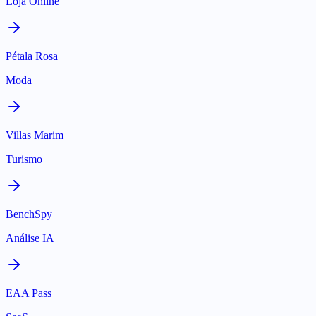
Loja Online
Pétala Rosa
Moda
Villas Marim
Turismo
BenchSpy
Análise IA
EAA Pass