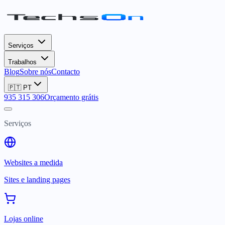
Serviços
Trabalhos
Blog
Sobre nós
Contacto
🇵🇹
PT
935 315 306
Orçamento grátis
Serviços
Websites a medida
Sites e landing pages
Lojas online