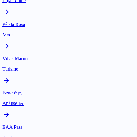
Loja Online
Pétala Rosa
Moda
Villas Marim
Turismo
BenchSpy
Análise IA
EAA Pass