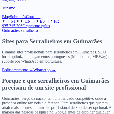
Turismo
Blog
Sobre nós
Contacto
🇵🇹
PT
🇬🇧
EN
🇪🇸
ES
🇫🇷
FR
935 315 306
Orçamento grátis
Guimarães
/
Serralheiro
Sites para
Serralheiros
em
Guimarães
Criamos sites profissionais para
serralheiros
em
Guimarães
. SEO
local optimizado, pagamentos portugueses (Multibanco, MBWay) e
suporte por WhatsApp em portugues.
Pedir orcamento
→
WhatsApp →
Porque e que
serralheiros
em
Guimarães
precisam de um site profissional
Guimarães, berço da nação, tem um mercado competitivo onde a
presenca online faz toda a diferenca. Para serralheiros que querem
atrair mais clientes, ter um site profissional deixou de ser opcional. A
maioria das pessoas pesquisa no Google antes de escolher qualquer