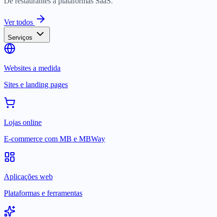
De restaurantes a plataformas SaaS.
Ver todos
Serviços
Websites a medida
Sites e landing pages
Lojas online
E-commerce com MB e MBWay
Aplicações web
Plataformas e ferramentas