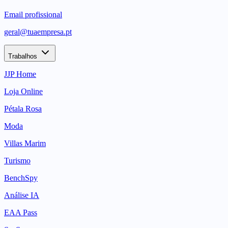
Email profissional
geral@tuaempresa.pt
Trabalhos
JJP Home
Loja Online
Pétala Rosa
Moda
Villas Marim
Turismo
BenchSpy
Análise IA
EAA Pass