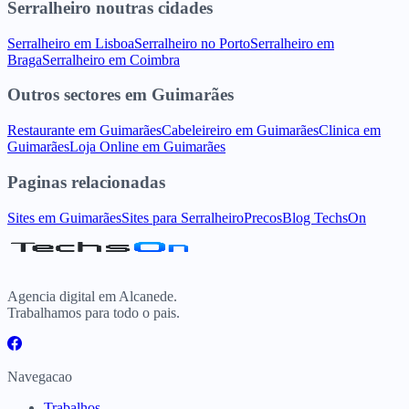
Serralheiro
noutras cidades
Serralheiro
em
Lisboa
Serralheiro
no
Porto
Serralheiro
em
Braga
Serralheiro
em
Coimbra
Outros sectores
em
Guimarães
Restaurante
em
Guimarães
Cabeleireiro
em
Guimarães
Clinica
em
Guimarães
Loja Online
em
Guimarães
Paginas relacionadas
Sites
em
Guimarães
Sites para
Serralheiro
Precos
Blog TechsOn
Agencia digital em Alcanede.
Trabalhamos para todo o pais.
Navegacao
Trabalhos