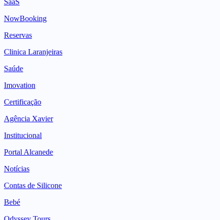
SaaS
NowBooking
Reservas
Clinica Laranjeiras
Saúde
Imovation
Certificação
Agência Xavier
Institucional
Portal Alcanede
Notícias
Contas de Silicone
Bebé
Odyssey Tours