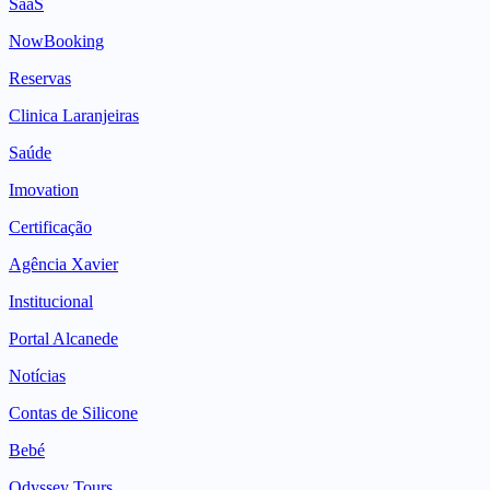
SaaS
NowBooking
Reservas
Clinica Laranjeiras
Saúde
Imovation
Certificação
Agência Xavier
Institucional
Portal Alcanede
Notícias
Contas de Silicone
Bebé
Odyssey Tours