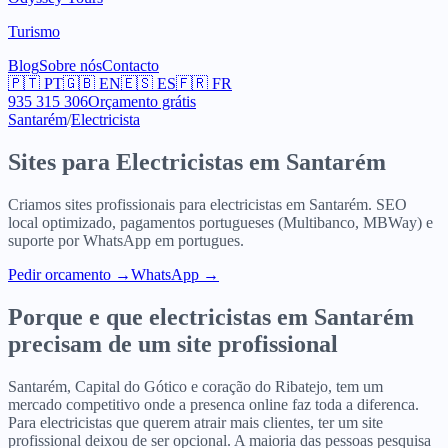
Turismo
Blog
Sobre nós
Contacto
🇵🇹
PT
🇬🇧
EN
🇪🇸
ES
🇫🇷
FR
935 315 306
Orçamento grátis
Santarém
/
Electricista
Sites para
Electricistas
em
Santarém
Criamos sites profissionais para
electricistas
em
Santarém
. SEO
local optimizado, pagamentos portugueses (Multibanco, MBWay) e
suporte por WhatsApp em portugues.
Pedir orcamento
→
WhatsApp →
Porque e que
electricistas
em
Santarém
precisam de um site profissional
Santarém, Capital do Gótico e coração do Ribatejo, tem um
mercado competitivo onde a presenca online faz toda a diferenca.
Para electricistas que querem atrair mais clientes, ter um site
profissional deixou de ser opcional. A maioria das pessoas pesquisa