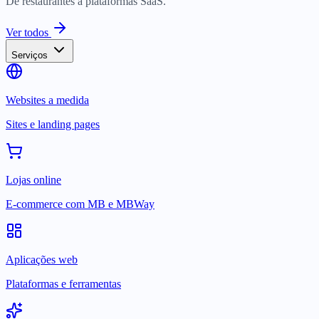
De restaurantes a plataformas SaaS.
Ver todos
Serviços
Websites a medida
Sites e landing pages
Lojas online
E-commerce com MB e MBWay
Aplicações web
Plataformas e ferramentas