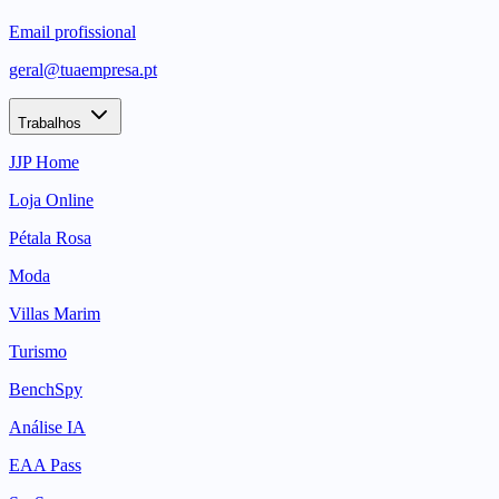
Email profissional
geral@tuaempresa.pt
Trabalhos
JJP Home
Loja Online
Pétala Rosa
Moda
Villas Marim
Turismo
BenchSpy
Análise IA
EAA Pass