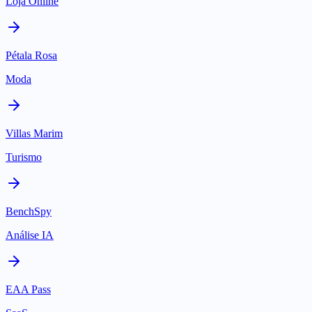
Loja Online
Pétala Rosa
Moda
Villas Marim
Turismo
BenchSpy
Análise IA
EAA Pass