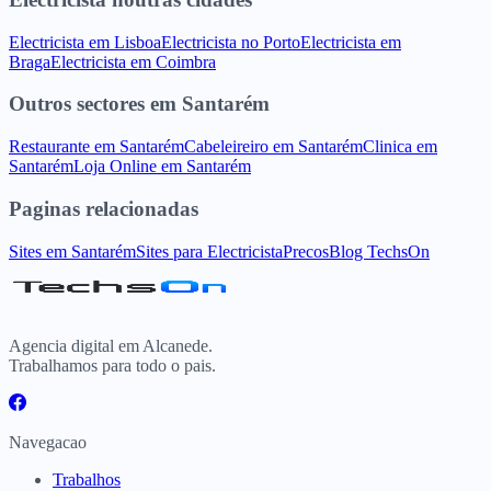
Electricista
em
Lisboa
Electricista
no
Porto
Electricista
em
Braga
Electricista
em
Coimbra
Outros sectores
em
Santarém
Restaurante
em
Santarém
Cabeleireiro
em
Santarém
Clinica
em
Santarém
Loja Online
em
Santarém
Paginas relacionadas
Sites
em
Santarém
Sites para
Electricista
Precos
Blog TechsOn
Agencia digital em Alcanede.
Trabalhamos para todo o pais.
Navegacao
Trabalhos