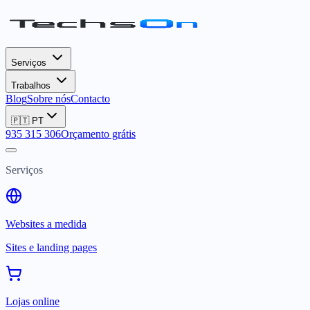
Serviços
Trabalhos
Blog
Sobre nós
Contacto
🇵🇹
PT
935 315 306
Orçamento grátis
Serviços
Websites a medida
Sites e landing pages
Lojas online