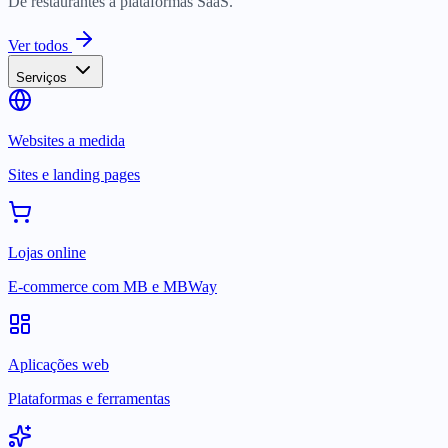
De restaurantes a plataformas SaaS.
Ver todos
Serviços
Websites a medida
Sites e landing pages
Lojas online
E-commerce com MB e MBWay
Aplicações web
Plataformas e ferramentas