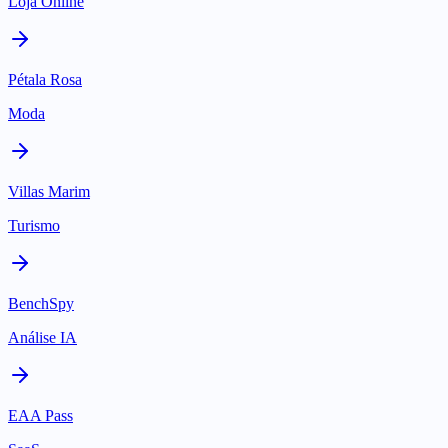
Loja Online
Pétala Rosa
Moda
Villas Marim
Turismo
BenchSpy
Análise IA
EAA Pass