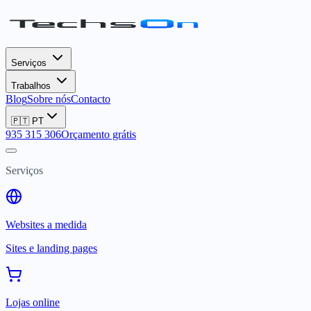
Serviços
Trabalhos
Blog
Sobre nós
Contacto
🇵🇹
PT
935 315 306
Orçamento grátis
Serviços
Websites a medida
Sites e landing pages
Lojas online