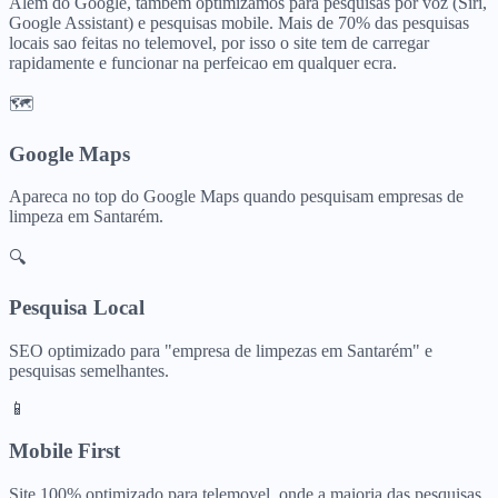
Alem do Google, tambem optimizamos para pesquisas por voz (Siri,
Google Assistant) e pesquisas mobile. Mais de 70% das pesquisas
locais sao feitas no telemovel, por isso o site tem de carregar
rapidamente e funcionar na perfeicao em qualquer ecra.
🗺️
Google Maps
Apareca no top do Google Maps quando pesquisam
empresas de
limpeza
em
Santarém
.
🔍
Pesquisa Local
SEO optimizado para "
empresa de limpezas
em
Santarém
" e
pesquisas semelhantes.
📱
Mobile First
Site 100% optimizado para telemovel, onde a maioria das pesquisas