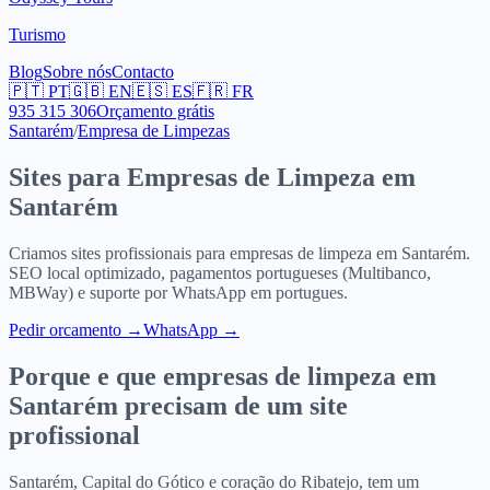
Turismo
Blog
Sobre nós
Contacto
🇵🇹
PT
🇬🇧
EN
🇪🇸
ES
🇫🇷
FR
935 315 306
Orçamento grátis
Santarém
/
Empresa de Limpezas
Sites para
Empresas de Limpeza
em
Santarém
Criamos sites profissionais para
empresas de limpeza
em
Santarém
.
SEO local optimizado, pagamentos portugueses (Multibanco,
MBWay) e suporte por WhatsApp em portugues.
Pedir orcamento
→
WhatsApp →
Porque e que
empresas de limpeza
em
Santarém
precisam de um site
profissional
Santarém, Capital do Gótico e coração do Ribatejo, tem um