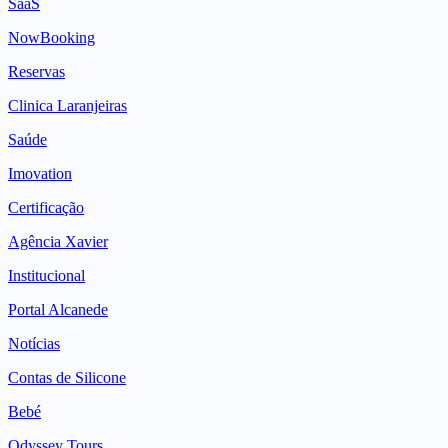
SaaS
NowBooking
Reservas
Clinica Laranjeiras
Saúde
Imovation
Certificação
Agência Xavier
Institucional
Portal Alcanede
Notícias
Contas de Silicone
Bebé
Odyssey Tours