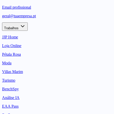
Email profissional
geral@tuaempresa.pt
Trabalhos
JJP Home
Loja Online
Pétala Rosa
Moda
Villas Marim
Turismo
BenchSpy
Análise IA
EAA Pass