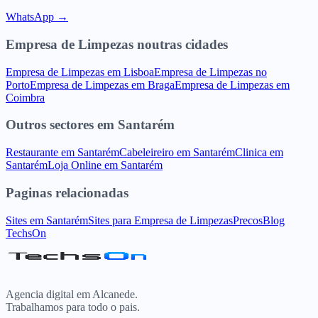
WhatsApp →
Empresa de Limpezas
noutras cidades
Empresa de Limpezas
em
Lisboa
Empresa de Limpezas
no
Porto
Empresa de Limpezas
em
Braga
Empresa de Limpezas
em
Coimbra
Outros sectores
em
Santarém
Restaurante
em
Santarém
Cabeleireiro
em
Santarém
Clinica
em
Santarém
Loja Online
em
Santarém
Paginas relacionadas
Sites
em
Santarém
Sites para
Empresa de Limpezas
Precos
Blog
TechsOn
Agencia digital em Alcanede.
Trabalhamos para todo o pais.