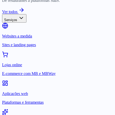
De restaurantes a plataformas SaaS.
Ver todos
Serviços
Websites a medida
Sites e landing pages
Lojas online
E-commerce com MB e MBWay
Aplicações web
Plataformas e ferramentas