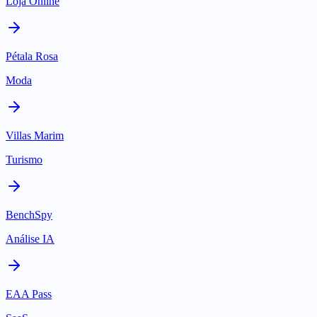
Loja Online
Pétala Rosa
Moda
Villas Marim
Turismo
BenchSpy
Análise IA
EAA Pass