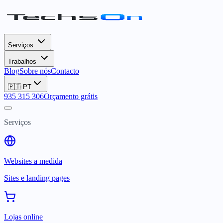
Serviços
Trabalhos
Blog
Sobre nós
Contacto
🇵🇹
PT
935 315 306
Orçamento grátis
Serviços
Websites a medida
Sites e landing pages
Lojas online