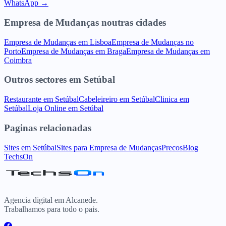
WhatsApp →
Empresa de Mudanças
noutras cidades
Empresa de Mudanças
em
Lisboa
Empresa de Mudanças
no
Porto
Empresa de Mudanças
em
Braga
Empresa de Mudanças
em
Coimbra
Outros sectores
em
Setúbal
Restaurante
em
Setúbal
Cabeleireiro
em
Setúbal
Clinica
em
Setúbal
Loja Online
em
Setúbal
Paginas relacionadas
Sites
em
Setúbal
Sites para
Empresa de Mudanças
Precos
Blog
TechsOn
Agencia digital em Alcanede.
Trabalhamos para todo o pais.