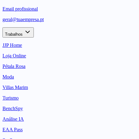
Email profissional
geral@tuaempresa.pt
Trabalhos
JJP Home
Loja Online
Pétala Rosa
Moda
Villas Marim
Turismo
BenchSpy
Análise IA
EAA Pass