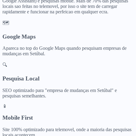
Google Assistant) e pesquisas mobile. Mais de 70% das pesquisas
locais sao feitas no telemovel, por isso o site tem de carregar
rapidamente e funcionar na perfeicao em qualquer ecra.
🗺️
Google Maps
Apareca no top do Google Maps quando pesquisam
empresas de
mudanças
em
Setúbal
.
🔍
Pesquisa Local
SEO optimizado para "
empresa de mudanças
em
Setúbal
" e
pesquisas semelhantes.
📱
Mobile First
Site 100% optimizado para telemovel, onde a maioria das pesquisas
locais acontecem.