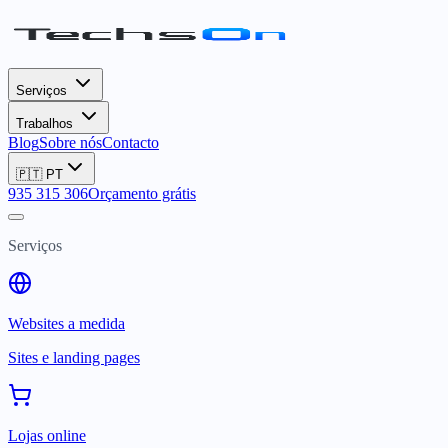
Serviços
Trabalhos
Blog
Sobre nós
Contacto
🇵🇹
PT
935 315 306
Orçamento grátis
Serviços
Websites a medida
Sites e landing pages
Lojas online