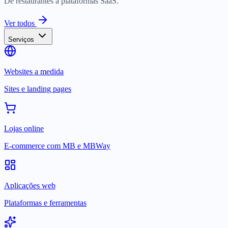
De restaurantes a plataformas SaaS.
Ver todos
Serviços
Websites a medida
Sites e landing pages
Lojas online
E-commerce com MB e MBWay
Aplicações web
Plataformas e ferramentas