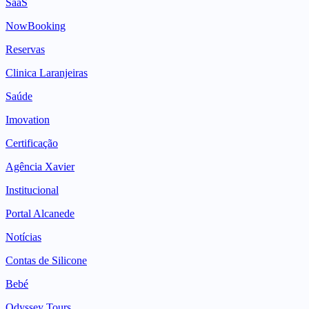
SaaS
NowBooking
Reservas
Clinica Laranjeiras
Saúde
Imovation
Certificação
Agência Xavier
Institucional
Portal Alcanede
Notícias
Contas de Silicone
Bebé
Odyssey Tours