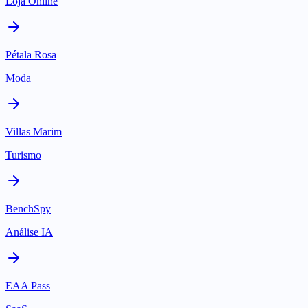
Loja Online
Pétala Rosa
Moda
Villas Marim
Turismo
BenchSpy
Análise IA
EAA Pass