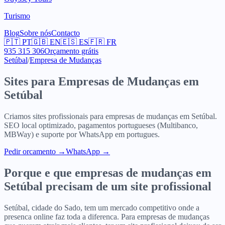
Turismo
Blog
Sobre nós
Contacto
🇵🇹
PT
🇬🇧
EN
🇪🇸
ES
🇫🇷
FR
935 315 306
Orçamento grátis
Setúbal
/
Empresa de Mudanças
Sites para
Empresas de Mudanças
em
Setúbal
Criamos sites profissionais para
empresas de mudanças
em
Setúbal
.
SEO local optimizado, pagamentos portugueses (Multibanco,
MBWay) e suporte por WhatsApp em portugues.
Pedir orcamento
→
WhatsApp →
Porque e que
empresas de mudanças
em
Setúbal
precisam de um site profissional
Setúbal, cidade do Sado, tem um mercado competitivo onde a
presenca online faz toda a diferenca. Para empresas de mudanças