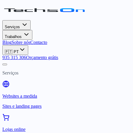
Serviços
Trabalhos
Blog
Sobre nós
Contacto
🇵🇹
PT
935 315 306
Orçamento grátis
Serviços
Websites a medida
Sites e landing pages
Lojas online