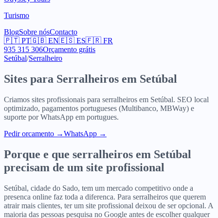
Turismo
Blog
Sobre nós
Contacto
🇵🇹
PT
🇬🇧
EN
🇪🇸
ES
🇫🇷
FR
935 315 306
Orçamento grátis
Setúbal
/
Serralheiro
Sites para
Serralheiros
em
Setúbal
Criamos sites profissionais para
serralheiros
em
Setúbal
. SEO local
optimizado, pagamentos portugueses (Multibanco, MBWay) e
suporte por WhatsApp em portugues.
Pedir orcamento
→
WhatsApp →
Porque e que
serralheiros
em
Setúbal
precisam de um site profissional
Setúbal, cidade do Sado, tem um mercado competitivo onde a
presenca online faz toda a diferenca. Para serralheiros que querem
atrair mais clientes, ter um site profissional deixou de ser opcional. A
maioria das pessoas pesquisa no Google antes de escolher qualquer