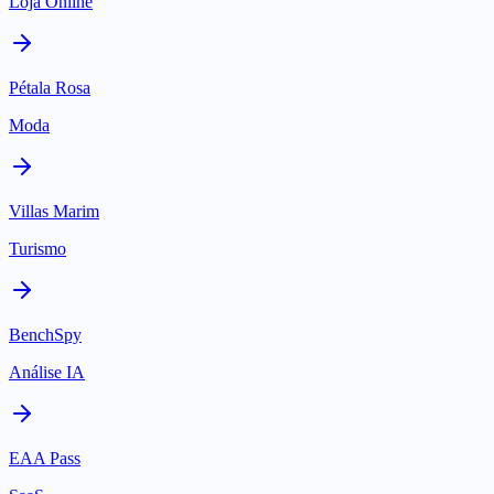
Loja Online
Pétala Rosa
Moda
Villas Marim
Turismo
BenchSpy
Análise IA
EAA Pass