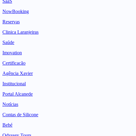
SaaS
NowBooking
Reservas
Clinica Laranjeiras
Saúde
Imovation
Certificação
Agência Xavier
Institucional
Portal Alcanede
Notícias
Contas de Silicone
Bebé
Odyssey Tours