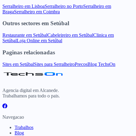
Serralheiro
em
Lisboa
Serralheiro
no
Porto
Serralheiro
em
Braga
Serralheiro
em
Coimbra
Outros sectores
em
Setúbal
Restaurante
em
Setúbal
Cabeleireiro
em
Setúbal
Clinica
em
Setúbal
Loja Online
em
Setúbal
Paginas relacionadas
Sites
em
Setúbal
Sites para
Serralheiro
Precos
Blog TechsOn
Agencia digital em Alcanede.
Trabalhamos para todo o pais.
Navegacao
Trabalhos
Blog