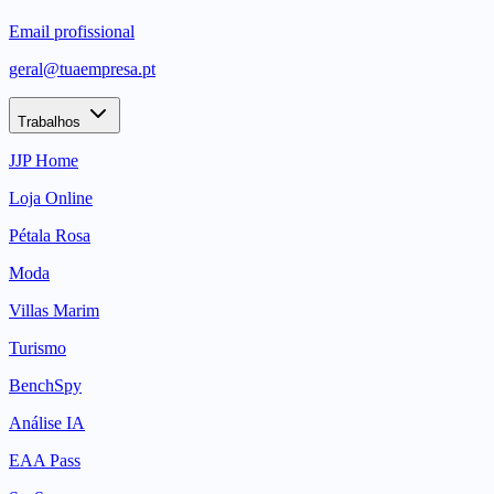
Email profissional
geral@tuaempresa.pt
Trabalhos
JJP Home
Loja Online
Pétala Rosa
Moda
Villas Marim
Turismo
BenchSpy
Análise IA
EAA Pass