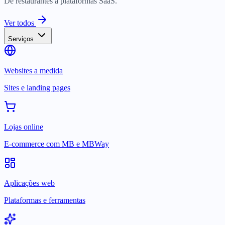
De restaurantes a plataformas SaaS.
Ver todos
Serviços
Websites a medida
Sites e landing pages
Lojas online
E-commerce com MB e MBWay
Aplicações web
Plataformas e ferramentas