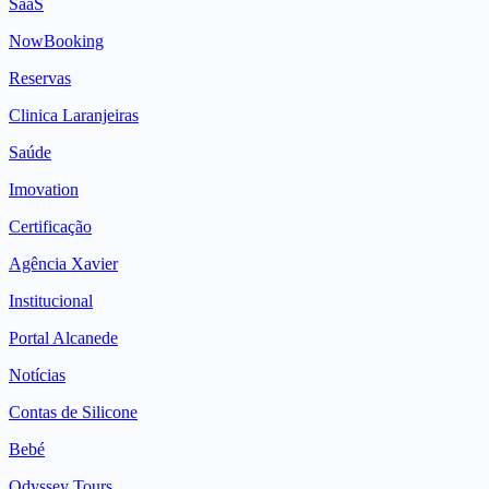
SaaS
NowBooking
Reservas
Clinica Laranjeiras
Saúde
Imovation
Certificação
Agência Xavier
Institucional
Portal Alcanede
Notícias
Contas de Silicone
Bebé
Odyssey Tours