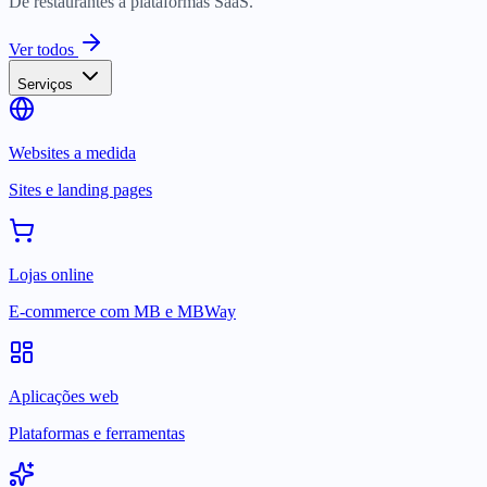
De restaurantes a plataformas SaaS.
Ver todos
Serviços
Websites a medida
Sites e landing pages
Lojas online
E-commerce com MB e MBWay
Aplicações web
Plataformas e ferramentas