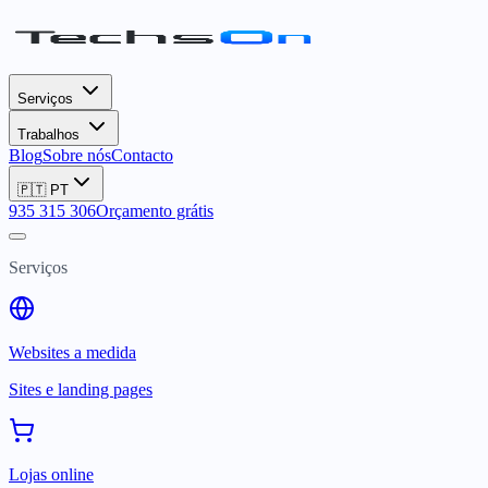
Serviços
Trabalhos
Blog
Sobre nós
Contacto
🇵🇹
PT
935 315 306
Orçamento grátis
Serviços
Websites a medida
Sites e landing pages
Lojas online