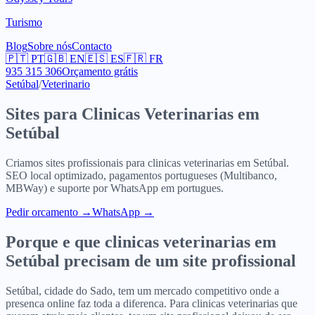
Turismo
Blog
Sobre nós
Contacto
🇵🇹
PT
🇬🇧
EN
🇪🇸
ES
🇫🇷
FR
935 315 306
Orçamento grátis
Setúbal
/
Veterinario
Sites para
Clinicas Veterinarias
em
Setúbal
Criamos sites profissionais para
clinicas veterinarias
em
Setúbal
.
SEO local optimizado, pagamentos portugueses (Multibanco,
MBWay) e suporte por WhatsApp em portugues.
Pedir orcamento
→
WhatsApp →
Porque e que
clinicas veterinarias
em
Setúbal
precisam de um site profissional
Setúbal, cidade do Sado, tem um mercado competitivo onde a
presenca online faz toda a diferenca. Para clinicas veterinarias que