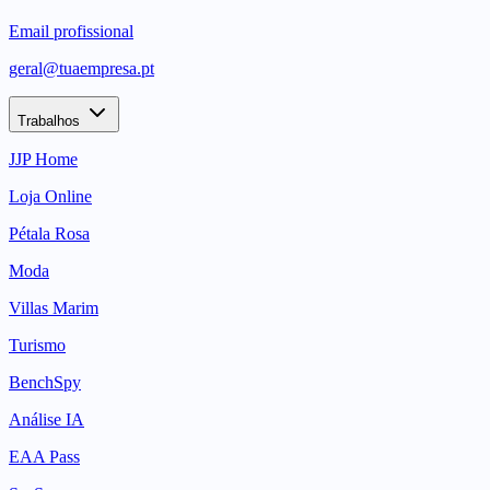
Email profissional
geral@tuaempresa.pt
Trabalhos
JJP Home
Loja Online
Pétala Rosa
Moda
Villas Marim
Turismo
BenchSpy
Análise IA
EAA Pass