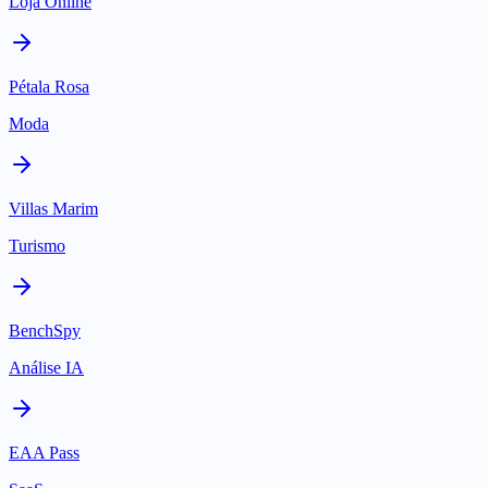
Loja Online
Pétala Rosa
Moda
Villas Marim
Turismo
BenchSpy
Análise IA
EAA Pass