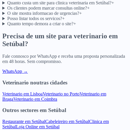
Quanto custa um site para clinica veterinaria em Setúbal?
+
Os clientes podem marcar consultas online?
+
O site mostra informacao de urgencias?
+
Posso listar todos os servicos?
+
Quanto tempo demora a criar o site?
+
Precisa de um site para
veterinario
em
Setúbal
?
Fale connosco por WhatsApp e receba uma proposta personalizada
em 48 horas. Sem compromisso.
WhatsApp →
Veterinario
noutras cidades
Veterinario
em
Lisboa
Veterinario
no
Porto
Veterinario
em
Braga
Veterinario
em
Coimbra
Outros sectores
em
Setúbal
Restaurante
em
Setúbal
Cabeleireiro
em
Setúbal
Clinica
em
Setúbal
Loja Online
em
Setúbal