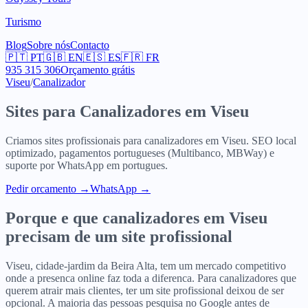
Turismo
Blog
Sobre nós
Contacto
🇵🇹
PT
🇬🇧
EN
🇪🇸
ES
🇫🇷
FR
935 315 306
Orçamento grátis
Viseu
/
Canalizador
Sites para
Canalizadores
em
Viseu
Criamos sites profissionais para
canalizadores
em
Viseu
. SEO local
optimizado, pagamentos portugueses (Multibanco, MBWay) e
suporte por WhatsApp em portugues.
Pedir orcamento
→
WhatsApp →
Porque e que
canalizadores
em
Viseu
precisam de um site profissional
Viseu, cidade-jardim da Beira Alta, tem um mercado competitivo
onde a presenca online faz toda a diferenca. Para canalizadores que
querem atrair mais clientes, ter um site profissional deixou de ser
opcional. A maioria das pessoas pesquisa no Google antes de