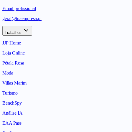
Email profissional
geral@tuaempresa.pt
Trabalhos
JJP Home
Loja Online
Pétala Rosa
Moda
Villas Marim
Turismo
BenchSpy
Análise IA
EAA Pass