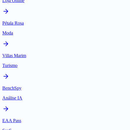
Loja Online
Pétala Rosa
Moda
Villas Marim
Turismo
BenchSpy
Análise IA
EAA Pass