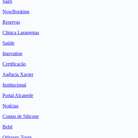
SaaS
NowBooking
Reservas
Clinica Laranjeiras
Saúde
Imovation
Certificação
Agência Xavier
Institucional
Portal Alcanede
Notícias
Contas de Silicone
Bebé
Odyssey Tours