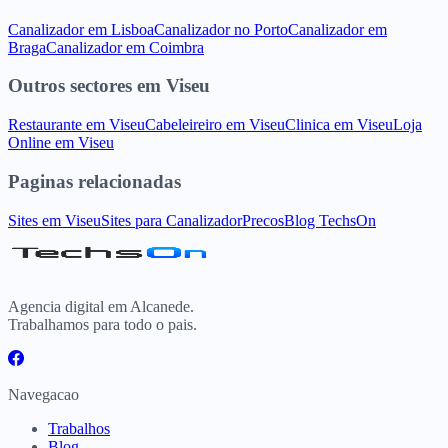
Canalizador
em
Lisboa
Canalizador
no
Porto
Canalizador
em
Braga
Canalizador
em
Coimbra
Outros sectores
em
Viseu
Restaurante
em
Viseu
Cabeleireiro
em
Viseu
Clinica
em
Viseu
Loja
Online
em
Viseu
Paginas relacionadas
Sites
em
Viseu
Sites para
Canalizador
Precos
Blog TechsOn
Agencia digital em Alcanede.
Trabalhamos para todo o pais.
Navegacao
Trabalhos
Blog