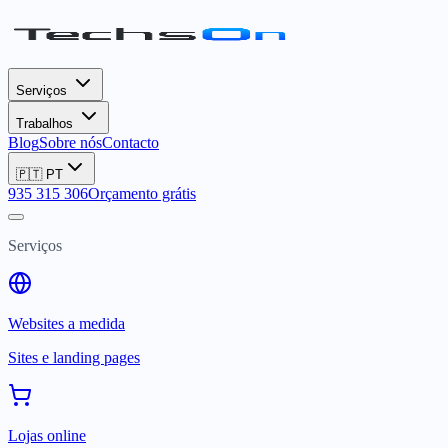
Serviços
Trabalhos
Blog
Sobre nós
Contacto
🇵🇹
PT
935 315 306
Orçamento grátis
Serviços
Websites a medida
Sites e landing pages
Lojas online