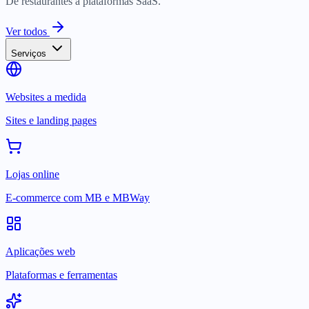
De restaurantes a plataformas SaaS.
Ver todos
Serviços
Websites a medida
Sites e landing pages
Lojas online
E-commerce com MB e MBWay
Aplicações web
Plataformas e ferramentas