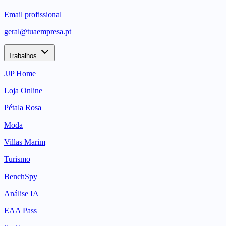
Email profissional
geral@tuaempresa.pt
Trabalhos
JJP Home
Loja Online
Pétala Rosa
Moda
Villas Marim
Turismo
BenchSpy
Análise IA
EAA Pass