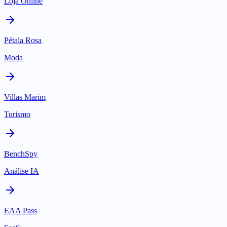
Loja Online
Pétala Rosa
Moda
Villas Marim
Turismo
BenchSpy
Análise IA
EAA Pass