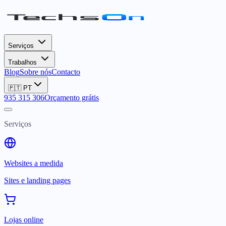
Serviços
Trabalhos
Blog
Sobre nós
Contacto
🇵🇹
PT
935 315 306
Orçamento grátis
Serviços
Websites a medida
Sites e landing pages
Lojas online