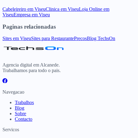
Cabeleireiro
em
Viseu
Clinica
em
Viseu
Loja Online
em
Viseu
Empresa
em
Viseu
Paginas relacionadas
Sites
em
Viseu
Sites para
Restaurante
Precos
Blog TechsOn
Agencia digital em Alcanede.
Trabalhamos para todo o pais.
Navegacao
Trabalhos
Blog
Sobre
Contacto
Servicos