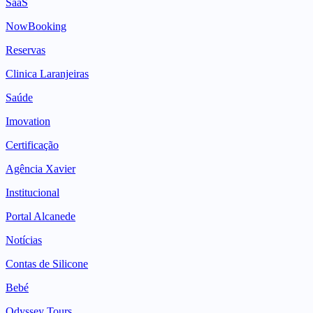
SaaS
NowBooking
Reservas
Clinica Laranjeiras
Saúde
Imovation
Certificação
Agência Xavier
Institucional
Portal Alcanede
Notícias
Contas de Silicone
Bebé
Odyssey Tours