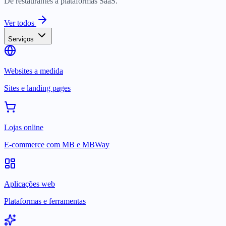
De restaurantes a plataformas SaaS.
Ver todos
Serviços
Websites a medida
Sites e landing pages
Lojas online
E-commerce com MB e MBWay
Aplicações web
Plataformas e ferramentas