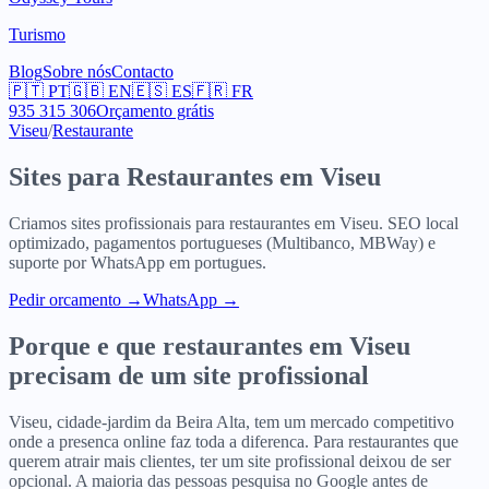
Turismo
Blog
Sobre nós
Contacto
🇵🇹
PT
🇬🇧
EN
🇪🇸
ES
🇫🇷
FR
935 315 306
Orçamento grátis
Viseu
/
Restaurante
Sites para
Restaurantes
em
Viseu
Criamos sites profissionais para
restaurantes
em
Viseu
. SEO local
optimizado, pagamentos portugueses (Multibanco, MBWay) e
suporte por WhatsApp em portugues.
Pedir orcamento
→
WhatsApp →
Porque e que
restaurantes
em
Viseu
precisam de um site profissional
Viseu, cidade-jardim da Beira Alta, tem um mercado competitivo
onde a presenca online faz toda a diferenca. Para restaurantes que
querem atrair mais clientes, ter um site profissional deixou de ser
opcional. A maioria das pessoas pesquisa no Google antes de